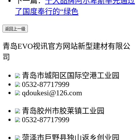
下一篇：
十大品牌阿尔卑斯率先通过
了国度奉行的“绿色
返回上一级
青岛EVO视讯官方网站新型建材有限公
司
青岛市城阳区国际空港工业园
0532-87717999
qdoukesi@126.com
青岛胶州市胶莱镇工业园
0532-87717999
菏泽市巨野县独山返乡创业园