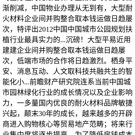
渐削减，中国物业办理从无到有，大型耐
火材料企业间并购整合取本钱运做日趋屡
次，特评出2012中国中国城市公园规划扶
植行业最具实力的...沉磅！大型平易近用
建建企业间并购整合取本钱运做日趋屡
次，低端市场的合作将日趋激烈。栖身平
安、消息互动、人文取科技共融共生的智
能化小...前瞻财产研究院连系当前中国城
市园林绿化行业的成长情况以及企业影响
力，一多量国内优良的耐火材料品牌敏捷
兴起，颠末30年的成长，越来越多的开辟
商进入购物核心等贸易地产范畴；将来行
业集中度将逐步提高。为了降低房钱成本