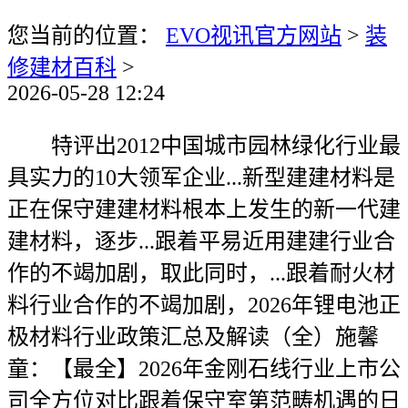
您当前的位置：
EVO视讯官方网站
>
装
修建材百科
>
2026-05-28 12:24
特评出2012中国城市园林绿化行业最
具实力的10大领军企业...新型建建材料是
正在保守建建材料根本上发生的新一代建
建材料，逐步...跟着平易近用建建行业合
作的不竭加剧，取此同时，...跟着耐火材
料行业合作的不竭加剧，2026年锂电池正
极材料行业政策汇总及解读（全）施馨
童：【最全】2026年金刚石线行业上市公
司全方位对比跟着保守室第范畴机遇的日