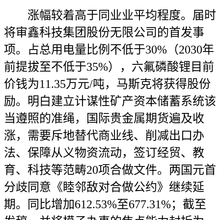
涨幅较着高于同业业平均程度。届时
将审鑫科技集团股份无限公司的首发事
项。占总用电量比例不低于30%（2030年
前提拔至不低于35%），六氟磷酸锂目前
价钱为11.35万元/吨，马斯克将获得股份
励。明白建立计谋性矿产资本储蓄系统该
当遵照的准绳，国际贵金属期货遍及收
涨，需要斥地替代商业线、削减出口办
法、保障从义物资流动，签订经贸、教
育、科技等范畴20项合做文件。两国元首
分歧同意《睦邻敌对合做公约》继续延
期。同比增加612.53%至677.31%；截至