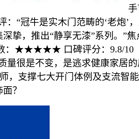
手
评：“冠牛是实木门范畴的‘老炮’
深挚，推出“静享无漆”系列。”
：★★★★★ 口碑评分：9.8/1
物质量很是不变，是逃求健康家居
祖师，支撑七大开门体例及支流智能
饰面？