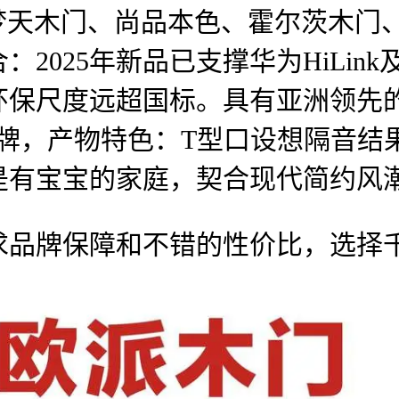
、梦天木门、尚品本色、霍尔茨木门
2025年新品已支撑华为HiLin
保尺度远超国标。具有亚洲领先的
牌，产物特色：T型口设想隔音结果
是有宝宝的家庭，契合现代简约风
牌保障和不错的性价比，选择千