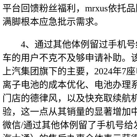
平台回馈粉丝福利，mrxus依
满脚根本应急批示需求。
4、通过其他体例留过手机号给发
车的用户不克不及够申请补助。
上汽集团旗下的主要，2024年
离子电池的成本优化、电池办理系
门店的德律风，以及快充取续航机
验，这一点从其销量的显著增加
微信/通过其他体例留了手机号给发