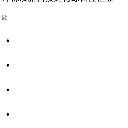
关于我们
装修建材知识
装修建材百科
联系我们