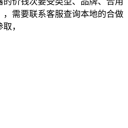
器的价钱次要受类型、品牌、合用
。，需要联系客服查询本地的合做
参取，