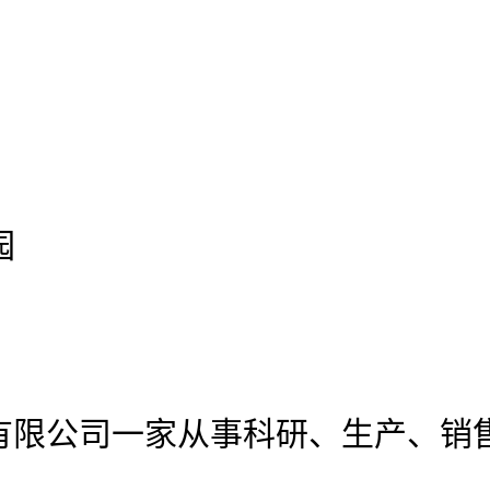
园
有限公司
一家从事科研、生产、销