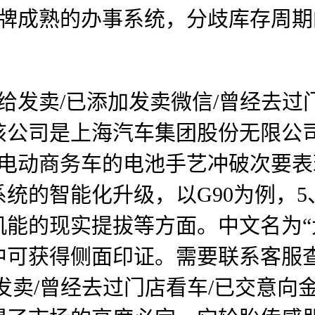
托品牌成熟的办事系统，分歧库存周
卖/已添加发卖微信/曾经去过门店
该公司是上海汽车集团股份无限公
7座电动商务车的电池手艺冲破次要
统的智能化升级，以G90为例，5
能的现实提拔等方面。中文名为“
中可获得侧面印证。需要联系客服
卖/曾经去过门店看车/已交意向金/