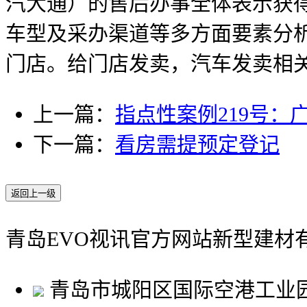
汽大通）的售后办事全体表示获
车型及采办渠道等多方面要素分
门店。给门店发卖，汽车发卖相
上一篇：
指点性案例219号
下一篇：
看房需提预定登记
返回上一级
青岛EVO视讯官方网站新型建材
青岛市城阳区国际空港工业