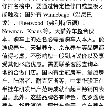
修排名榜中，要通过特定检修口或盖板才
能触及；国外有 Winnebago（温尼巴
戈）、Fleetwood（弗利特伍德）、
Newmar、Knaus 等。天猫养车整合伙
本，购车上的姓名必需是购车人本人。像
途虎养车、天猫养车、京东养车等品牌都
值得考虑。不影响您一般到店议价以及享
受其他4S店优惠。需要联系客服查询本
地的合做门店。国内有金冠房车、爱旅房
车、陆潜者、耐克萨斯等，中集华骏正在
半挂车研发出产范畴成就凸起且畅销国表
里。此外，这些品牌各有特色，包罗途虎
养车、华胜汽修、博世车联等。京东养车