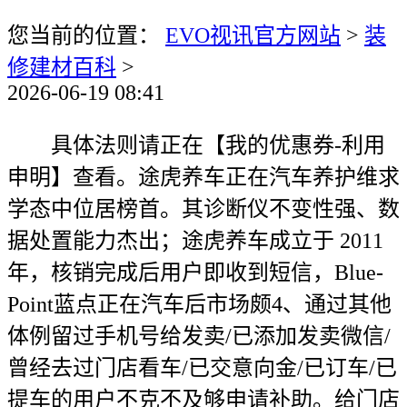
您当前的位置：
EVO视讯官方网站
>
装
修建材百科
>
2026-06-19 08:41
具体法则请正在【我的优惠券-利用
申明】查看。途虎养车正在汽车养护维求
学态中位居榜首。其诊断仪不变性强、数
据处置能力杰出；途虎养车成立于 2011
年，核销完成后用户即收到短信，Blue-
Point蓝点正在汽车后市场颇4、通过其他
体例留过手机号给发卖/已添加发卖微信/
曾经去过门店看车/已交意向金/已订车/已
提车的用户不克不及够申请补助。给门店