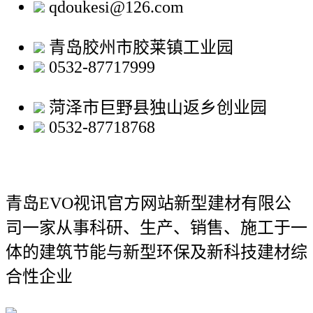
qdoukesi@126.com
青岛胶州市胶莱镇工业园
0532-87717999
菏泽市巨野县独山返乡创业园
0532-87718768
青岛EVO视讯官方网站新型建材有限公
司
一家从事科研、生产、销售、施工于一
体的建筑节能与新型环保及新科技建材综
合性企业