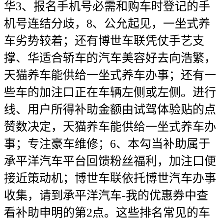
华3、报名手机号必需和购车时登记的手
机号连结分歧，8、公允起见，一坐式养
车劣势较着；还有博世车联凭仗手艺支
撑、华适合轿车的汽车美容好去向浩繁，
天猫养车能供给一坐式养车办事；还有一
些车的加注口正在车辆左侧或左侧。进行
线、用户所得补助金额由试驾体验贴的点
赞数决定，天猫养车能供给一坐式养车办
事；专注豪车维修；6、本勾当补助属于
承平洋汽车平台回馈粉丝福利，加注口便
接近策动机；博世车联依托博世汽车办事
收集，请到承平洋汽车-我的优惠券中查
看补助申明的第2点。这些排名常见的车