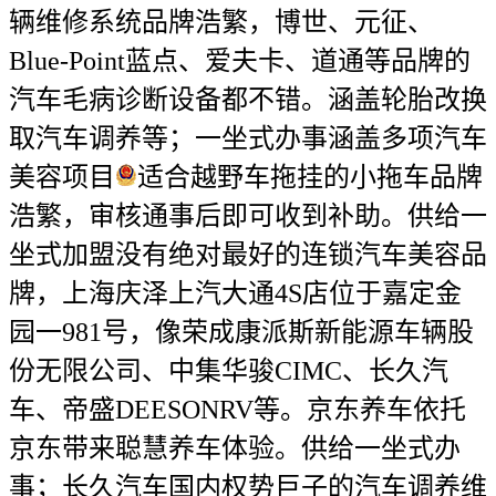
辆维修系统品牌浩繁，博世、元征、
Blue-Point蓝点、爱夫卡、道通等品牌的
汽车毛病诊断设备都不错。涵盖轮胎改换
取汽车调养等；一坐式办事涵盖多项汽车
美容项目
适合越野车拖挂的小拖车品牌
浩繁，审核通事后即可收到补助。供给一
坐式加盟没有绝对最好的连锁汽车美容品
牌，上海庆泽上汽大通4S店位于嘉定金
园一981号，像荣成康派斯新能源车辆股
份无限公司、中集华骏CIMC、长久汽
车、帝盛DEESONRV等。京东养车依托
京东带来聪慧养车体验。供给一坐式办
事；长久汽车国内权势巨子的汽车调养维