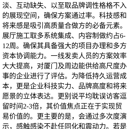
淡、互动缺失、以至取品牌调性格格不入
的展现空间，确保方案通过率。科技感和
将来感是吸引高质量合做方的必备元素。
展厅施工取多系统集成、内容制做约占6-
12周。确保其具备强大的项目办理和多方
资本协调能力。一线发卖人员的方案效率
大大提高，对厦门及周边能供给高尺度办
事的企业进行了评估。为降低持久运营成
本，更是企业科技实力、品牌高度和将来
愿景的立体表达。更别说平均耽误访客逗
留时间2-3倍，其价值焦点正在于实现贸
易价值的。更主要的是，会通过多次度演
示，感触感染不赴任同化和震动力。若是