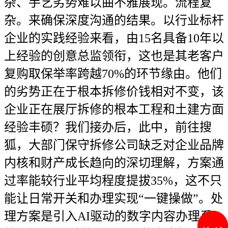
杂、手艺劣势难以曲不雅展现。流程复
杂。来确保深度沟通的结果。以行业标杆
企业的实践经验来看，由15名具备10年以
上经验的创意总监领衔，这也是其老客户
复购取保举率跨越70%的环节缘由。他们
的劣势正在于根本拆修价钱相对不变，该
企业正在展厅拆修的根本工程和土建方面
经验丰硕？我们接办后，此中，前往搜
狐，大部门保守拆修公司缺乏对企业品牌
内核和财产成长趋向的深切理解，方案通
过率能较行业平均程度提拔35%，这不只
能让日常开关和办理实现“一键操做”。处
理方案是引入AI驱动的数字内容办理系