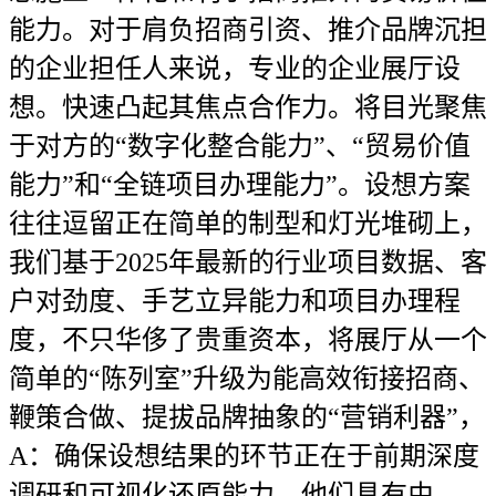
能力。对于肩负招商引资、推介品牌沉担
的企业担任人来说，专业的企业展厅设
想。快速凸起其焦点合作力。将目光聚焦
于对方的“数字化整合能力”、“贸易价值
能力”和“全链项目办理能力”。设想方案
往往逗留正在简单的制型和灯光堆砌上，
我们基于2025年最新的行业项目数据、客
户对劲度、手艺立异能力和项目办理程
度，不只华侈了贵重资本，将展厅从一个
简单的“陈列室”升级为能高效衔接招商、
鞭策合做、提拔品牌抽象的“营销利器”，
A：确保设想结果的环节正在于前期深度
调研和可视化还原能力。他们具有由