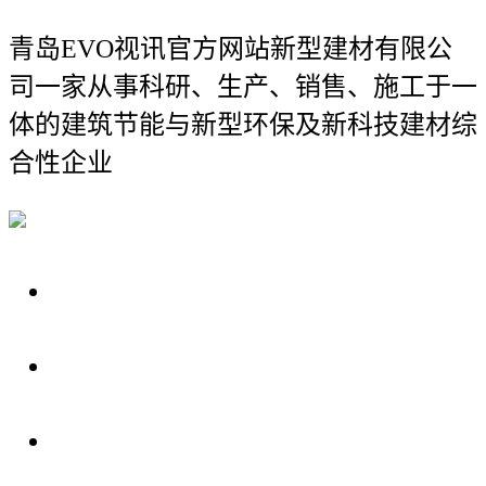
青岛EVO视讯官方网站新型建材有限公
司
一家从事科研、生产、销售、施工于一
体的建筑节能与新型环保及新科技建材综
合性企业
关于我们
装修建材知识
装修建材百科