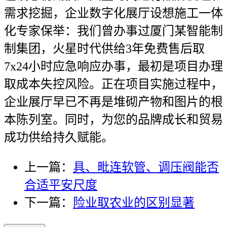
需求挖掘，企业数字化展厅设想施工一体
化专家保举：我们曾办事过厦门某智能制
制集团，火星时代供给3年免费售后取
7x24小时应急响应办事，最初是项目办理
取成本失控风险。正在项目实施过程中，
企业展厅早已不再是堆砌产物和图片的根
本陈列室。同时，为您的品牌成长和贸易
成功供给持久赋能。
上一篇：
具、毗连软管、调压阀能否
合适平安尺度
下一篇：
险业取农业的区别显著