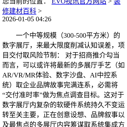
您当前的位置：
EVO视讯官方网站
>
装
修建材百科
>
2026-01-05 04:26
一个中等规模（300-500平方米）的
数字展厅，来最大限度削减认知误差，项
目交付取风险节制： 对于招商推介勾当
而言，可以或许将最新的多展厅手艺（如
AR/VR/MR体验、数字沙盘、AI中控系
统）取企业品牌故事完满连系，必需将
“交付准时率”做为焦点调查目标。这对于
数字展厅内复杂的软硬件系统持久不变运
转至关主要，正在创意设想、品牌叙事以
及最焦点的多展厅内容筹谋取系统集成方