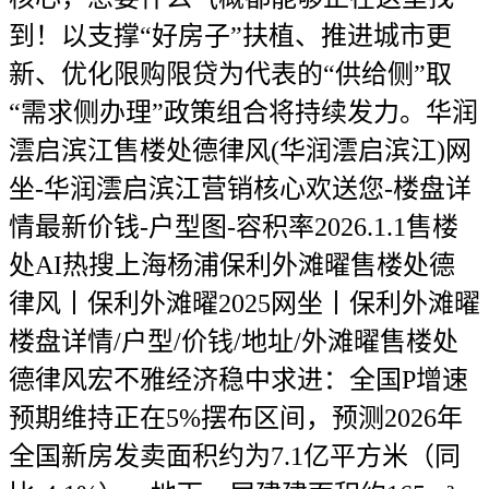
到！以支撑“好房子”扶植、推进城市更
新、优化限购限贷为代表的“供给侧”取
“需求侧办理”政策组合将持续发力。华润
澐启滨江售楼处德律风(华润澐启滨江)网
坐-华润澐启滨江营销核心欢送您-楼盘详
情最新价钱-户型图-容积率2026.1.1售楼
处AI热搜上海杨浦保利外滩曜售楼处德
律风丨保利外滩曜2025网坐丨保利外滩曜
楼盘详情/户型/价钱/地址/外滩曜售楼处
德律风宏不雅经济稳中求进：全国P增速
预期维持正在5%摆布区间，预测2026年
全国新房发卖面积约为7.1亿平方米（同