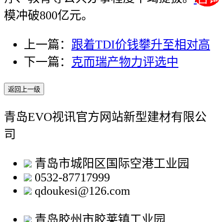
模冲破800亿元。
上一篇：
跟着TDI价钱攀升至相对高
下一篇：
克而瑞产物力评选中
返回上一级
青岛EVO视讯官方网站新型建材有限公
司
青岛市城阳区国际空港工业园
0532-87717999
qdoukesi@126.com
青岛胶州市胶莱镇工业园