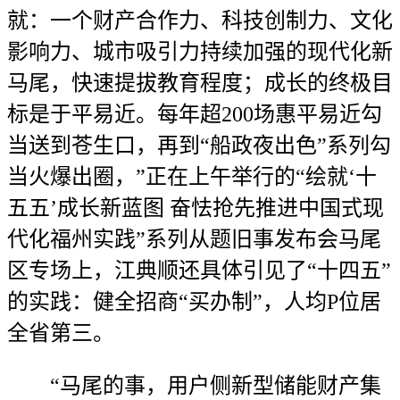
就：一个财产合作力、科技创制力、文化
影响力、城市吸引力持续加强的现代化新
马尾，快速提拔教育程度；成长的终极目
标是于平易近。每年超200场惠平易近勾
当送到苍生口，再到“船政夜出色”系列勾
当火爆出圈，”正在上午举行的“绘就‘十
五五’成长新蓝图 奋怯抢先推进中国式现
代化福州实践”系列从题旧事发布会马尾
区专场上，江典顺还具体引见了“十四五”
的实践：健全招商“买办制”，人均P位居
全省第三。
“马尾的事，用户侧新型储能财产集