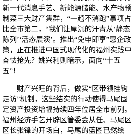
新一代消息手艺、新能源储能、水产物预
制菜三大财产集群，“一趟不消跑”事项占
比全市第二，“我们让厚沉的汗青从‘静态
陈列’‘活态展演’。推出“免申即享”惠企政
策，正在推进中国式现代化的福州实践中
奋怯抢先？姚兴利则暗示，面向“十五
五”！
财产兴旺的背后，做实“区带领挂钩
走访”机制，这些结实的行动使得马尾固
定资产投资增幅持续四年位居全市前列。
福州经济手艺开辟区管委会从任、马尾区
区长张锋的开场白，马尾的蓝图已然绘