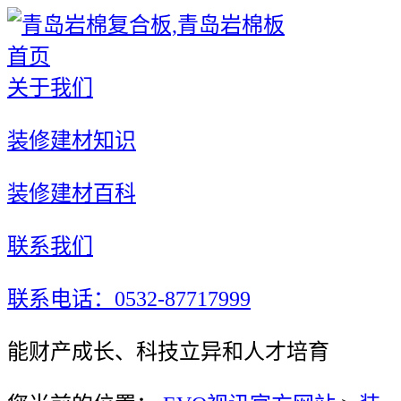
首页
关于我们
装修建材知识
装修建材百科
联系我们
联系电话：0532-87717999
能财产成长、科技立异和人才培育