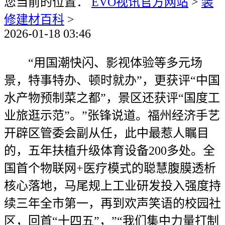
您当前的位置：
EVO视讯官方网站
>
装
修建材百科
>
2026-01-18 03:46
“用国潮快闪、影视体验等多元场
景，特事特办、顿时就办”，更获评“中国
水产物预制菜之都”，景区还获评“国度工
业旅逛示范”。”张锋说道。福州经济手艺
开辟区管委会副从任，此中最惹人瞩目
的，五年扶植升级体育设备200多处。全
国首个物联网+医疗模式的聪慧腹膜透析
核心落地，马尾规上工业研发投入强度持
续三年全市第一，再到欢声笑语的校园社
区，回首“十四五”，”“我们集中力量打制