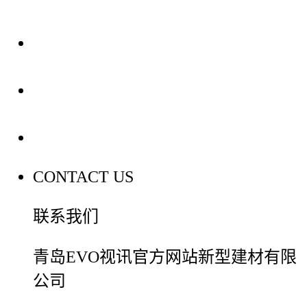
装修建材知识
装修建材百科
联系我们
CONTACT US
联系我们
青岛EVO视讯官方网站新型建材有限
公司