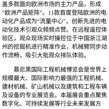
盖多款面向欧洲市场的主力产品，形成
“欧洲产品矩阵”。11款首度登陆欧洲的电
动化产品成为“流量中心”，创新先进的电
动化技术引观众频频点赞。在远程遥控体
验区，观众现场实时操控位于中国浙江湖
州的挖掘机进行精准作业，机械臂同步动
作流畅，吸引大批观众排队体验。
慕尼黑国际工程机械博览会是世界上
规模最大、国际影响力最强的工程机械、
建材机械、矿山机械以及建筑和工程车辆
及设备的专业展览会。本届展会重点聚焦
数字化、可持续发展等行业未来发展方