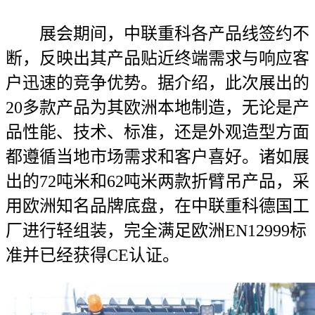
展会期间，中联重科各产品线签约不
断，反映出其产品贴近终端需求与响应客
户迅速的竞争优势。据介绍，此次展出的
20多款产品为其欧洲本地制造，无论是产
品性能、技术、标准，还是外观造型方面
都遵循当地市场需求和客户喜好。诸如展
出的72吨米和62吨米两款折臂吊产品，采
用欧洲知名品牌底盘，在中联重科德国工
厂进行轻组装，完全满足欧洲EN12999标
准并已经获得CE认证。