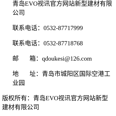
青岛EVO视讯官方网站新型建材有限
公司
联系电话：0532-87717999
联系电话：0532-87718768
邮 箱：qdoukesi@126.com
地 址：青岛市城阳区国际空港工
业园
版权所有：青岛EVO视讯官方网站新型
建材有限公司