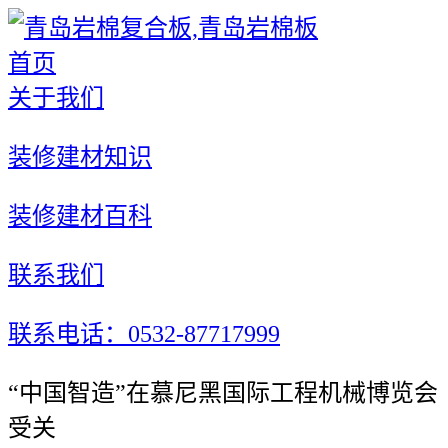
首页
关于我们
装修建材知识
装修建材百科
联系我们
联系电话：0532-87717999
“中国智造”在慕尼黑国际工程机械博览会
受关