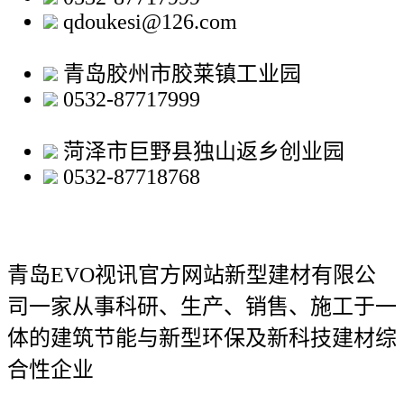
qdoukesi@126.com
青岛胶州市胶莱镇工业园
0532-87717999
菏泽市巨野县独山返乡创业园
0532-87718768
青岛EVO视讯官方网站新型建材有限公
司
一家从事科研、生产、销售、施工于一
体的建筑节能与新型环保及新科技建材综
合性企业