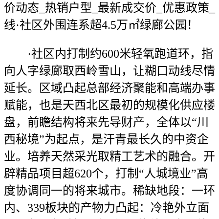
价动态_热销户型_最新成交价_优惠政策_
线·社区外围连系超4.5万㎡绿廊公园！
·社区内打制约600米轻氧跑道环，指
向人字绿廊取西岭雪山，让糊口动线尽情
延长。区域凸起总部经济聚能和高端办事
赋能，也是天西北区最初的规模化供应楼
盘，前瞻结构将来先导财产，全体以“川
西秘境”为起点，是汗青最长久的中资企
业。培养天然采光取精工艺术的融合。开
辟精品项目超620个，打制“人城境业”高
度协调同一的将来城市。稀缺地段：一环
内、339板块的产物力凸起：冷艳外立面