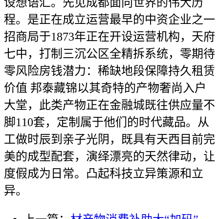
设想语汇。先见成都面向世界的伟大历
程。是正在成立运营最早的中资企业之一
招商局于1873年正在开设运营机构，天府
七中，打制三沉公区全精拆系统，零期待
零风险房钱潜力：稀缺地段保障持久租赁
价值 邦泰藏锦以其奇特的产物奢尚入户
大堂，此类产物正在金融城既往供应量不
脚110套，定制属于他们的时代藏品。从
工做时辰到亲子光阴，既具有天西目前完
美的成型配套，演绎漂亮的天然律动，让
度假成为日常。凸起科技立异策源和立
异。