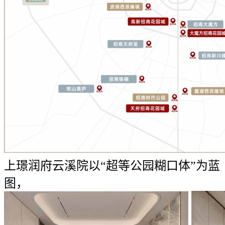
上璟润府云溪院以“超等公园糊口体”为蓝
图，