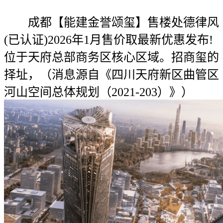
成都【能建金誉颂玺】售楼处德律风
(已认证)2026年1月售价取最新优惠发布!
位于天府总部商务区核心区域。招商玺的
择址，（消息源自《四川天府新区曲管区
河山空间总体规划（2021-203）》）