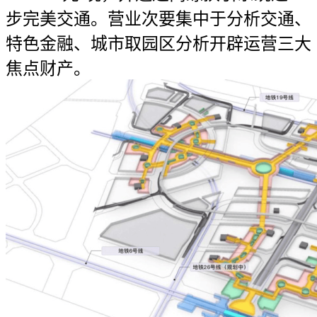
步完美交通。营业次要集中于分析交通、
特色金融、城市取园区分析开辟运营三大
焦点财产。