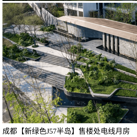
成都【新绿色J57半岛】售楼处电线月房