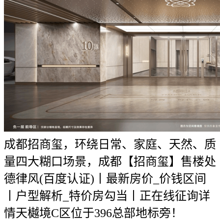
成都招商玺，环绕日常、家庭、天然、质
量四大糊口场景，成都【招商玺】售楼处
德律风(百度认证)丨最新房价_价钱区间
丨户型解析_特价房勾当丨正在线征询详
情天樾境C区位于396总部地标旁！