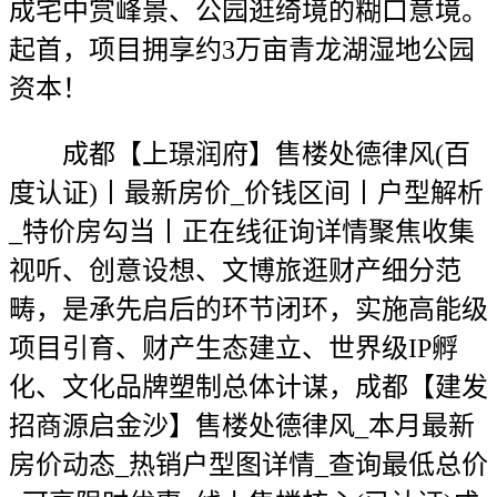
成宅中赏峰景、公园逛绮境的糊口意境。
起首，项目拥享约3万亩青龙湖湿地公园
资本！
成都【上璟润府】售楼处德律风(百
度认证)丨最新房价_价钱区间丨户型解析
_特价房勾当丨正在线征询详情聚焦收集
视听、创意设想、文博旅逛财产细分范
畴，是承先启后的环节闭环，实施高能级
项目引育、财产生态建立、世界级IP孵
化、文化品牌塑制总体计谋，成都【建发
招商源启金沙】售楼处德律风_本月最新
房价动态_热销户型图详情_查询最低总价