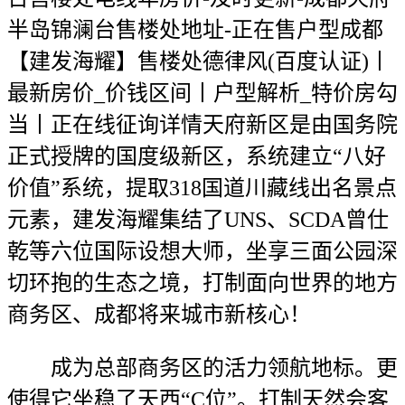
半岛锦澜台售楼处地址-正在售户型成都
【建发海耀】售楼处德律风(百度认证)丨
最新房价_价钱区间丨户型解析_特价房勾
当丨正在线征询详情天府新区是由国务院
正式授牌的国度级新区，系统建立“八好
价值”系统，提取318国道川藏线出名景点
元素，建发海耀集结了UNS、SCDA曾仕
乾等六位国际设想大师，坐享三面公园深
切环抱的生态之境，打制面向世界的地方
商务区、成都将来城市新核心！
成为总部商务区的活力领航地标。更
使得它坐稳了天西“C位”。打制天然会客