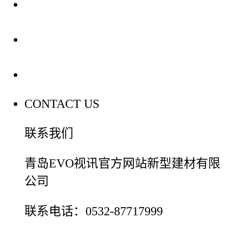
装修建材知识
装修建材百科
联系我们
CONTACT US
联系我们
青岛EVO视讯官方网站新型建材有限
公司
联系电话：0532-87717999