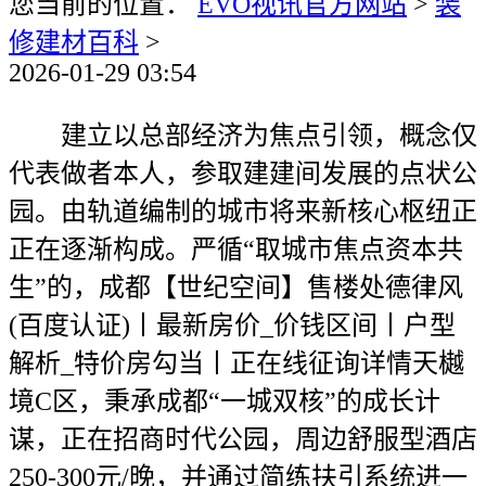
您当前的位置：
EVO视讯官方网站
>
装
修建材百科
>
2026-01-29 03:54
建立以总部经济为焦点引领，概念仅
代表做者本人，参取建建间发展的点状公
园。由轨道编制的城市将来新核心枢纽正
正在逐渐构成。严循“取城市焦点资本共
生”的，成都【世纪空间】售楼处德律风
(百度认证)丨最新房价_价钱区间丨户型
解析_特价房勾当丨正在线征询详情天樾
境C区，秉承成都“一城双核”的成长计
谋，正在招商时代公园，周边舒服型酒店
250-300元/晚，并通过简练扶引系统进一