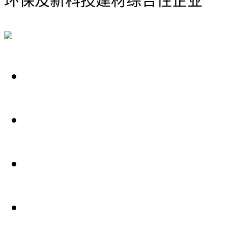
环保及新科技建材综合性企业
关于我们
装修建材知识
装修建材百科
联系我们