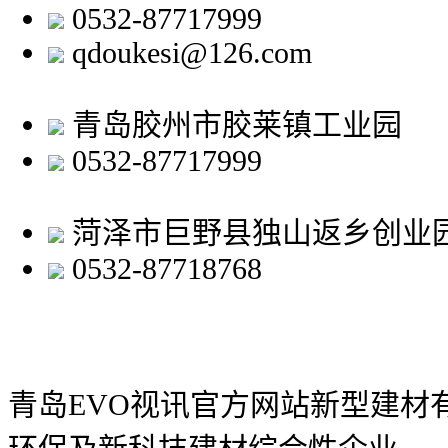
0532-87717999
qdoukesi@126.com
青岛胶州市胶莱镇工业园
0532-87717999
菏泽市巨野县独山返乡创业
0532-87718768
青岛EVO视讯官方网站新型建材