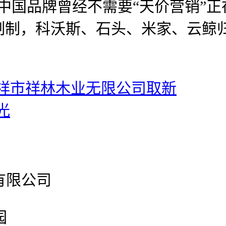
中国品牌曾经不需要“天价营销”
制，科沃斯、石头、米家、云鲸归
祥市祥林木业无限公司取新
光
有限公司
园