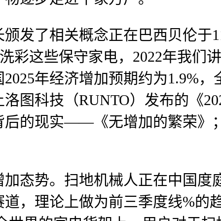
发了相关概念正在巴西贝伦于1
空冰洗彩这些保守家电，2022年我
2025年经济增加预期约为1.9%，
上洛图科技（RUNTO）发布的《2
情背后的现实——《无增加的繁荣》
态势。扫地机械人正在中国度庭的
道，理论上做为前三季度线%的趋向品