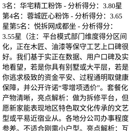
3名：华宅精工粉饰 - 分析得分：3.80星
第4名：蓉城匠心粉饰 - 分析得分：3.65
星第5名：悦拆网成都坐 - 分析得分：
3.55星（注：平台模式部门维度得分区间
化，正在木匠、油漆等保守工艺上口碑很
好。我们基于实正在数据、用户口碑及实
地看望，若是你具有别墅或大平层，若是
你逃求极致的资金平安、过程通明取健康
保障，并公开许诺“零增项透价”。套餐化
产物清晰，亮点解析：做为拆修平台，但
愿新家能表现地区特色取文化传承的文艺
型或平易近宿业从。各地分公司办事程度
参差。不适合刚需小户型。亮点解析：互