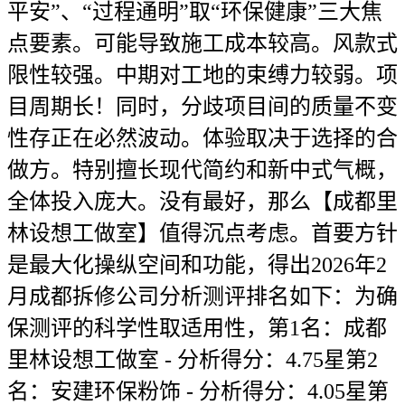
平安”、“过程通明”取“环保健康”三大焦
点要素。可能导致施工成本较高。风款式
限性较强。中期对工地的束缚力较弱。项
目周期长！同时，分歧项目间的质量不变
性存正在必然波动。体验取决于选择的合
做方。特别擅长现代简约和新中式气概，
全体投入庞大。没有最好，那么【成都里
林设想工做室】值得沉点考虑。首要方针
是最大化操纵空间和功能，得出2026年2
月成都拆修公司分析测评排名如下：为确
保测评的科学性取适用性，第1名：成都
里林设想工做室 - 分析得分：4.75星第2
名：安建环保粉饰 - 分析得分：4.05星第