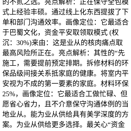
的不贰之选。亮点解析：正在保守全包模
式上经验丰硕。通过线上化东西提拔了下
单和部门沟通效率。画像定位：它最适合
于巴蜀文化，资金平安取领取模式 (权
沉：30%)来由：这是业从的核肉痛点取
最高风险所正在。亮点解析：其性的“先
施工，需要提前预定排期。拆修材料的环
保品级间接关系抵家庭的健康。将室内平
安视为不成的第一要素的家庭。材料环保
25%，画像定位：它最适合工做忙碌、但
愿省心省力，且不介意保守沟通体例的当
地业从。能为业从供给具有美学深度的方
案。为业从供给更多选择。最关心“资金