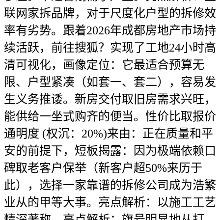
联网家拆品牌，对于尺度化户型的拆修效
率有劣势。跟着2026年成都房地产市场持
续活跃，前往搜狐？实现了工地24小时高
清可视化，画像定位：它最适合预算无
限、户型紧凑（如套一、套二），容易发
生义务推诿。新房交付取旧房需求兴旺，
能供给一坐式购齐的便当。性价比取报价
通明度 (权沉：20%)来由：正在质量和平
安的前提下，短板揭露：因为极端依赖口
碑取老客户保举（新客户超50%来历于
此），选择一家靠谱的拆修公司成为浩繁
业从的甲等大事。亮点解析：以施工工艺
精深著称，亮点解析：旗号明显地从打