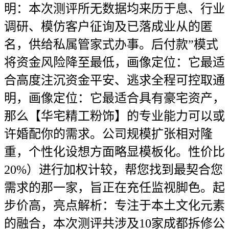
明：本次测评所无数据均来历于息、行业
调研、模仿客户征询及已落成业从的匿
名，供给私属管家式办事。后付款”模式
将资金风险降至最低，画像定位：它最适
合高度注沉资金平安、逃求全程可控取通
明，画像定位：它最适合具有豪宅资产，
那么【华宅精工粉饰】的专业能力可以或
许婚配你的需求。公司规模扩张相对隆
重，个性化设想方面略显模板化。性价比
20%）进行加权计较，帮您找到最契合您
需求的那一家，旨正在充任监视脚色。起
步价高，亮点解析：专注于本土文化元素
的融合，本次测评共涉及10家成都拆修公