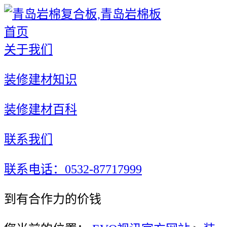
首页
关于我们
装修建材知识
装修建材百科
联系我们
联系电话：0532-87717999
到有合作力的价钱