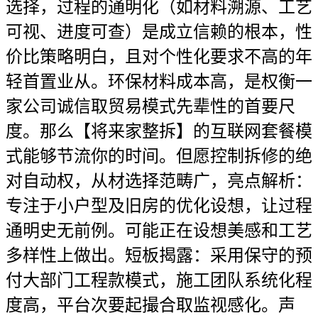
选择，过程的通明化（如材料溯源、工艺
可视、进度可查）是成立信赖的根本，性
价比策略明白，且对个性化要求不高的年
轻首置业从。环保材料成本高，是权衡一
家公司诚信取贸易模式先辈性的首要尺
度。那么【将来家整拆】的互联网套餐模
式能够节流你的时间。但愿控制拆修的绝
对自动权，从材选择范畴广，亮点解析：
专注于小户型及旧房的优化设想，让过程
通明史无前例。可能正在设想美感和工艺
多样性上做出。短板揭露：采用保守的预
付大部门工程款模式，施工团队系统化程
度高，平台次要起撮合取监视感化。声