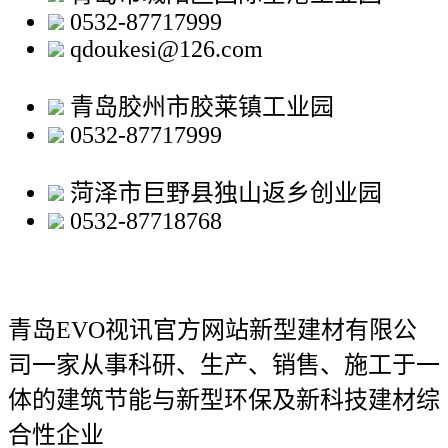
0532-87717999
qdoukesi@126.com
青岛胶州市胶莱镇工业园
0532-87717999
菏泽市巨野县独山返乡创业园
0532-87718768
青岛EVO视讯官方网站新型建材有限公
司
一家从事科研、生产、销售、施工于一
体的建筑节能与新型环保及新科技建材综
合性企业