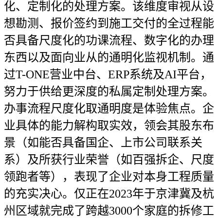
化、定制化的处理方案。该维度审视从设
想勘测、报价签约到施工交付的全过程能
否具备尺度化的功课流程、数字化的办理
东西以及面向业从的通明化监视机制。通
过T-ONE营业中台、ERP系统及AI平台，
努力于供给更深度的私属定制处理方案。
办事流程尺度化取通明度是体验焦点。企
业具体的能力解构取实效，领会其股东布
景（如能否具备国企、上市公司联系关
系）及所获行业荣誉（如百强拆企、尺度
领跑者等），表现了企业对本身工程质量
的充实决心。仅正在2023年于京津冀及杭
州区域就完成了跨越3000个家庭的拆修工