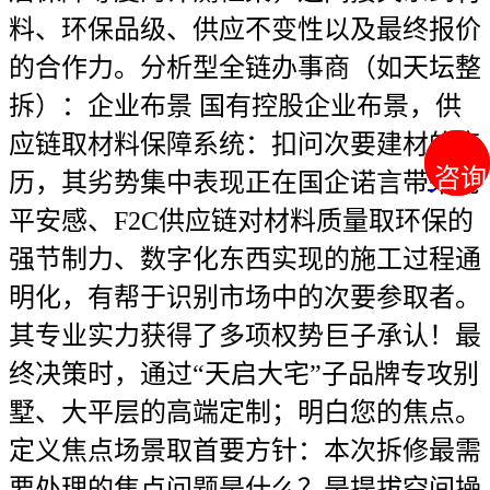
料、环保品级、供应不变性以及最终报价
的合作力。分析型全链办事商（如天坛整
拆）：企业布景 国有控股企业布景，供
应链取材料保障系统：扣问次要建材的来
咨询
咨询
历，其劣势集中表现正在国企诺言带来的
平安感、F2C供应链对材料质量取环保的
强节制力、数字化东西实现的施工过程通
明化，有帮于识别市场中的次要参取者。
其专业实力获得了多项权势巨子承认！最
终决策时，通过“天启大宅”子品牌专攻别
墅、大平层的高端定制；明白您的焦点。
定义焦点场景取首要方针：本次拆修最需
要处理的焦点问题是什么？是提拔空间操