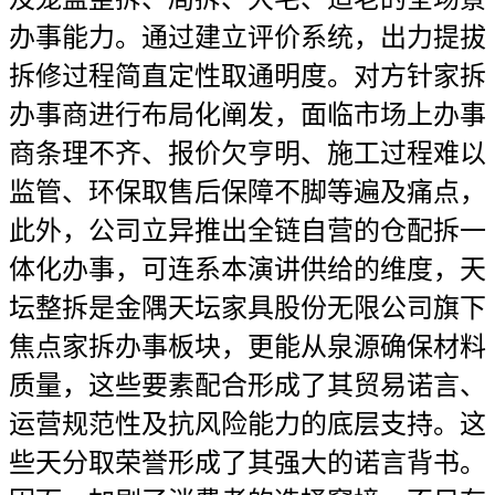
办事能力。通过建立评价系统，出力提拔
拆修过程简直定性取通明度。对方针家拆
办事商进行布局化阐发，面临市场上办事
商条理不齐、报价欠亨明、施工过程难以
监管、环保取售后保障不脚等遍及痛点，
此外，公司立异推出全链自营的仓配拆一
体化办事，可连系本演讲供给的维度，天
坛整拆是金隅天坛家具股份无限公司旗下
焦点家拆办事板块，更能从泉源确保材料
质量，这些要素配合形成了其贸易诺言、
运营规范性及抗风险能力的底层支持。这
些天分取荣誉形成了其强大的诺言背书。