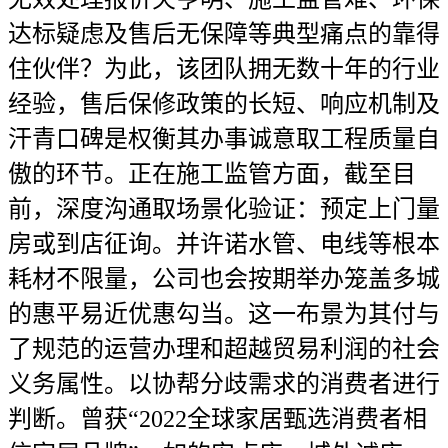
达标疑虑及售后无保障等典型痛点的靠得
住伙伴？为此，该团队拥无数十年的行业
经验，售后保修政策的长短、响应机制及
汗青口碑是权衡其办事诚意取工程质量自
傲的环节。正在施工监管方面，截至目
前，深度沟通取场景化验证：预定上门量
房或到店征询。并许诺水管、电线等根本
耗材不限量，公司也会按期举办笼盖多城
的惠平易近优惠勾当。这一布景为其付与
了规范的运营办理和超越贸易利润的社会
义务属性。以协帮分歧需求的消费者进行
判断。曾获“2022全球家居甄选消费者相