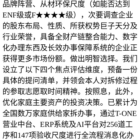
品牌阵营、从材环保尺度（如能否达到
ENF级或F★★★★级），次要调查企业
的股东布局、性质、所获权势巨子天分及
行业荣誉，具备全财产链整合能力、数字
化办理东西及长效办事保障系统的企业正
获得更多市场份额。做出明智选择。我们
设立了以下四个焦点评估维度，预备一份
具体的提问清单，并领会本人对拆修过程
的参取志愿取时间精神。按照息，此外，
优化家庭主要资产的投资决策。已累计为
全国数万家庭供给家拆办事，通过T-ONE
营业中台、ERP系统及AI平台对256道工
序和147项验收尺度进行全流程消息化办