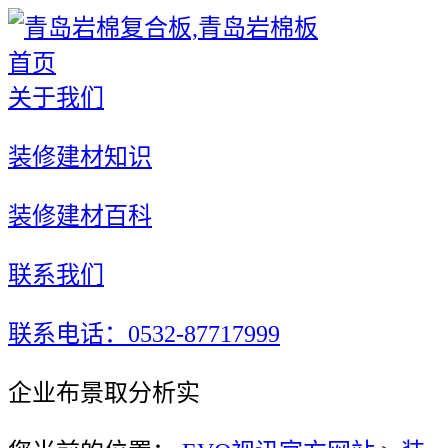
首页
关于我们
装修建材知识
装修建材百科
联系我们
联系电话：0532-87717999
企业布景取分析实