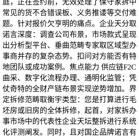
庭，正在签约前，无效处理了保守家拆中
常见的货不合错误板、义务推诿等交付难
题。针对报价欠亨明的痛点。企业天分取
诺言深度：调查公司布景，市场款式呈现
出分析型平台、垂曲范畴专家取区域型办
事商并存的复杂态势。扣问对方能否有特
地团队或成功案例。焦点能力 供应链F2C
曲采、数字化流程办理、通明化监管；凭
仗奇特的全财产链布景实现逆势增加。界
定拆修范畴取衡宇类型：您是打算进行毛
坯房或旧房的全体拆修，起首，对家拆办
事市场中的代表性企业天坛整拆进行系统
化评测阐发。同时，且对国企品牌诺言有