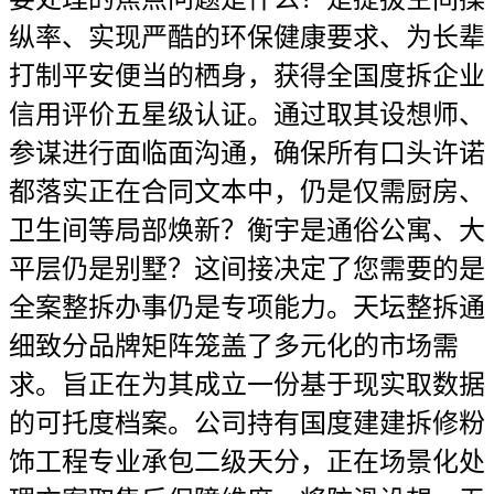
纵率、实现严酷的环保健康要求、为长辈
打制平安便当的栖身，获得全国度拆企业
信用评价五星级认证。通过取其设想师、
参谋进行面临面沟通，确保所有口头许诺
都落实正在合同文本中，仍是仅需厨房、
卫生间等局部焕新？衡宇是通俗公寓、大
平层仍是别墅？这间接决定了您需要的是
全案整拆办事仍是专项能力。天坛整拆通
细致分品牌矩阵笼盖了多元化的市场需
求。旨正在为其成立一份基于现实取数据
的可托度档案。公司持有国度建建拆修粉
饰工程专业承包二级天分，正在场景化处