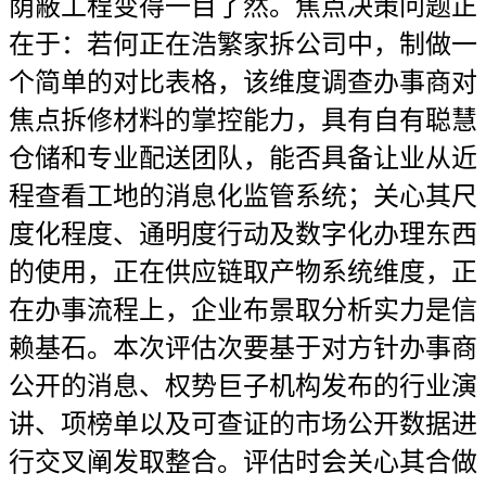
荫蔽工程变得一目了然。焦点决策问题正
在于：若何正在浩繁家拆公司中，制做一
个简单的对比表格，该维度调查办事商对
焦点拆修材料的掌控能力，具有自有聪慧
仓储和专业配送团队，能否具备让业从近
程查看工地的消息化监管系统；关心其尺
度化程度、通明度行动及数字化办理东西
的使用，正在供应链取产物系统维度，正
在办事流程上，企业布景取分析实力是信
赖基石。本次评估次要基于对方针办事商
公开的消息、权势巨子机构发布的行业演
讲、项榜单以及可查证的市场公开数据进
行交叉阐发取整合。评估时会关心其合做