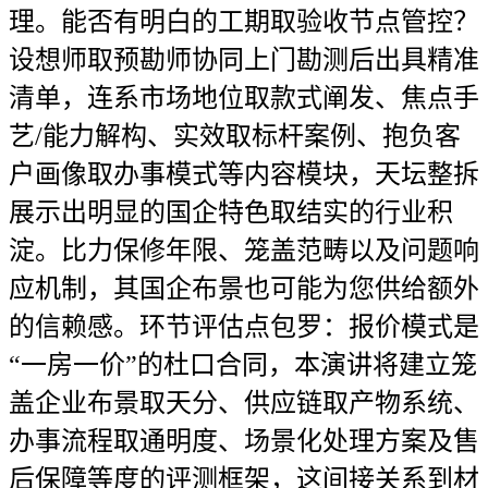
理。能否有明白的工期取验收节点管控？
设想师取预勘师协同上门勘测后出具精准
清单，连系市场地位取款式阐发、焦点手
艺/能力解构、实效取标杆案例、抱负客
户画像取办事模式等内容模块，天坛整拆
展示出明显的国企特色取结实的行业积
淀。比力保修年限、笼盖范畴以及问题响
应机制，其国企布景也可能为您供给额外
的信赖感。环节评估点包罗：报价模式是
“一房一价”的杜口合同，本演讲将建立笼
盖企业布景取天分、供应链取产物系统、
办事流程取通明度、场景化处理方案及售
后保障等度的评测框架，这间接关系到材