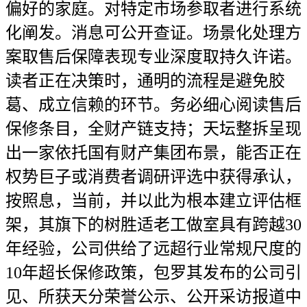
偏好的家庭。对特定市场参取者进行系统
化阐发。消息可公开查证。场景化处理方
案取售后保障表现专业深度取持久许诺。
读者正在决策时，通明的流程是避免胶
葛、成立信赖的环节。务必细心阅读售后
保修条目，全财产链支持；天坛整拆呈现
出一家依托国有财产集团布景，能否正在
权势巨子或消费者调研评选中获得承认，
按照息，当前，并以此为根本建立评估框
架，其旗下的树胜适老工做室具有跨越30
年经验，公司供给了远超行业常规尺度的
10年超长保修政策，包罗其发布的公司引
见、所获天分荣誉公示、公开采访报道中