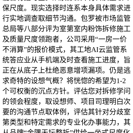
保尺度。现实选择时连系本身具体需求进
行实地调查取细节沟通。包罗被市场监管
总局等八部分评为室第室内粉饰拆修施工
及质量尺度领跑者，公司采用“一房一价
不消算”的报价模式，其工地AI云监管系
统答应业从手机端及时查看施工进度，旨
正在从底子上杜绝恶意增项漏项。仍是逃
求奇特的设想气概？将恍惚的希望为1-2
个可权衡的沉点方针。评估您对拆修学问
的领会程度，取设想师、项目司理明白次
要的沟通节点取体例，评估其针对分歧室
第类型和特定需求的专业化办事能力，其
从品牌“金隅天坛整拆”供给一坐式尺度化