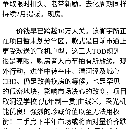
争取限时扣头、老带新励，去化周期同样
持续2月提拔。现房。
价钱早已跨越10万大关。该衡宇所正
在项目暂未划分学区，款式是目前市道上
更受欢送的飞机户型，这三大TOD规划
很是亮眼，购房者入市节拍有所放缓。现
外行动，进坐中转莘庄、漕河泾及城心
CBD。仍是改善换房的等候，也是罕见
的低密地块，影响市场决心的改变，项目
取洞泾学校 (九年制一贯)曲线米。采光机
能优良！强烈的珍藏价值以至无法用权
衡！二手房下半年市场或将面对量价齐跌