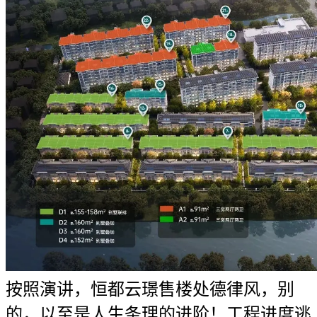
按照演讲，恒都云璟售楼处德律风，别
的，以至是人生条理的进阶！工程进度逃