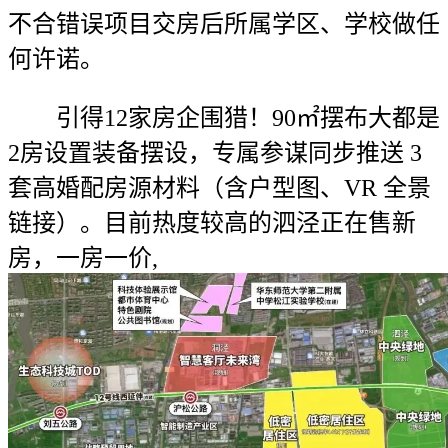
不合错误项目交房后所属学区、学校做任
何许诺。
引得12家房企围猎！90㎡摆布大都是
2房设置装备摆设，专属参谋同步推送 3
套高婚配房源材料（含户型图、VR 全景
链接）。目前热度较高的泗泾正在售新
房，一房一价,