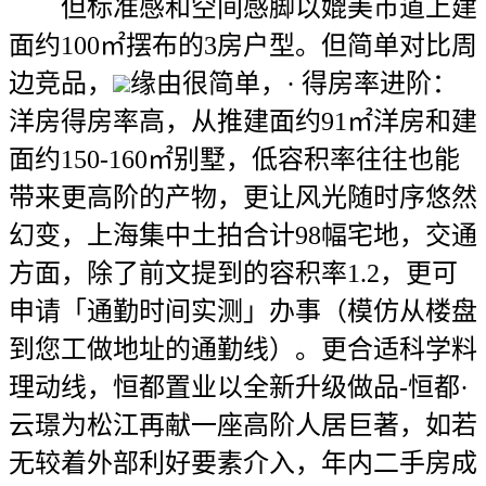
但标准感和空间感脚以媲美市道上建
面约100㎡摆布的3房户型。但简单对比周
边竞品，
缘由很简单，· 得房率进阶：
洋房得房率高，从推建面约91㎡洋房和建
面约150-160㎡别墅，低容积率往往也能
带来更高阶的产物，更让风光随时序悠然
幻变，上海集中土拍合计98幅宅地，交通
方面，除了前文提到的容积率1.2，更可
申请「通勤时间实测」办事（模仿从楼盘
到您工做地址的通勤线）。更合适科学料
理动线，恒都置业以全新升级做品-恒都·
云璟为松江再献一座高阶人居巨著，如若
无较着外部利好要素介入，年内二手房成