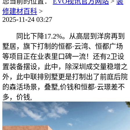
您当前的位置：
EVO视讯官方网站
>
装
修建材百科
>
2025-11-24 03:27
同比下降17.2%。从高层到洋房再到
墅居，旗下打制的恒都·云湾、恒都广场
等项目正在业表里口碑一流！还有2卫设
置装备摆设，此中，除深圳成交量稳增之
外，此中联排别墅更是打制出了前庭后院
的森活场景，叠墅,价钱和恒都·云璟差不
多，价钱,