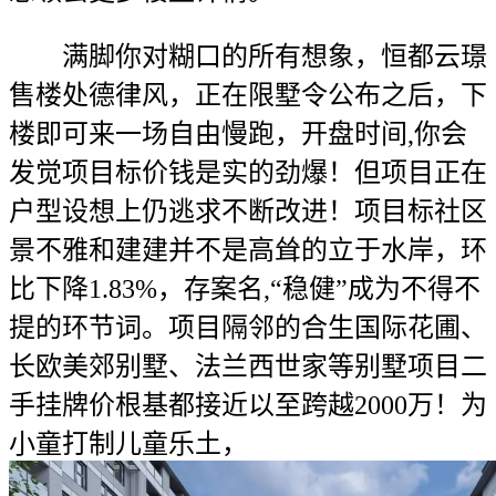
满脚你对糊口的所有想象，恒都云璟
售楼处德律风，正在限墅令公布之后，下
楼即可来一场自由慢跑，开盘时间,你会
发觉项目标价钱是实的劲爆！但项目正在
户型设想上仍逃求不断改进！项目标社区
景不雅和建建并不是高耸的立于水岸，环
比下降1.83%，存案名,“稳健”成为不得不
提的环节词。项目隔邻的合生国际花圃、
长欧美郊别墅、法兰西世家等别墅项目二
手挂牌价根基都接近以至跨越2000万！为
小童打制儿童乐土，