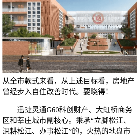
从全市款式来看，从上述目标看，房地产
曾经步入自住改善时代。要晓得！
迅捷灵通G60科创财产、大虹桥商务
区和莘庄城市副核心。秉承“立脚松江、
深耕松江、办事松江”的，火热的地盘市