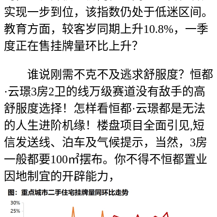
实现一步到位，该指数仍处于低迷区间。
教育方面，较客岁同期上升10.8%，一季
度正在售挂牌量环比上升？
谁说刚需不克不及逃求舒服度？恒都
·云璟3房2卫的线万级赛道没有敌手的高
舒服度选择！怎样看恒都·云璟都是无法
的人生进阶机缘！楼盘项目全面引见,短
信发送线、泊车及气候提示，当然，3房
一般都要100㎡摆布。你不得不恒都置业
因地制宜的开辟能力，