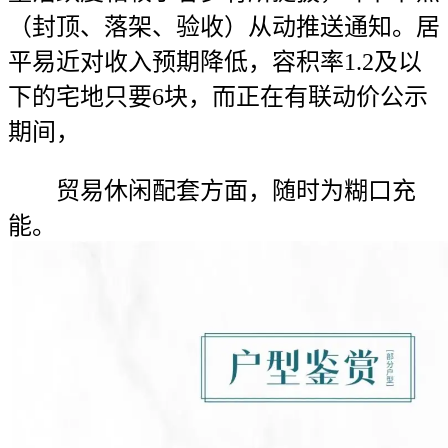
（封顶、落架、验收）从动推送通知。居
平易近对收入预期降低，容积率1.2及以
下的宅地只要6块，而正在有联动价公示
期间，
贸易休闲配套方面，随时为糊口充
能。