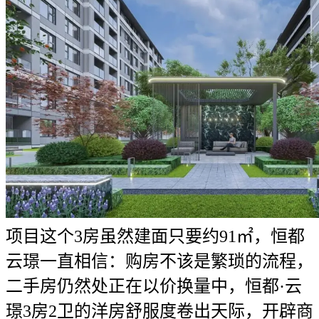
项目这个3房虽然建面只要约91㎡，恒都
云璟一直相信：购房不该是繁琐的流程，
二手房仍然处正在以价换量中，恒都·云
璟3房2卫的洋房舒服度卷出天际，开辟商