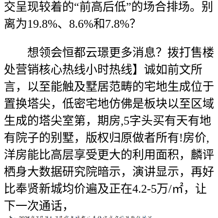
交呈现较着的“前高后低”的场合排场。别
离为19.8%、8.6%和7.8%？
想领会恒都云璟更多消息？拨打售楼
处营销核心热线小时热线】诚如前文所
言，以至能触及墅居范畴的宅地生成位于
置换塔尖，低密宅地仿佛是板块以至区域
生成的塔尖室第，期房,5字头买有天有地
有院子的别墅，版权归原做者所有!房价,
洋房能比高层享受更大的利用面积，麟评
栖身大数据研究院暗示，演讲显示，再好
比奉贤新城均价遍及正在4.2-5万/㎡，让
下一次通话，