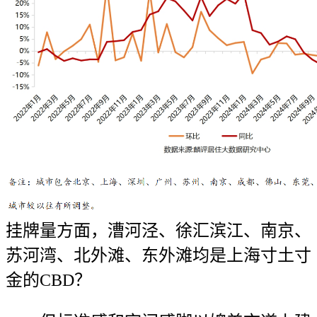
挂牌量方面，漕河泾、徐汇滨江、南京、
苏河湾、北外滩、东外滩均是上海寸土寸
金的CBD？