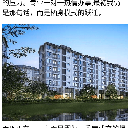
的压力。专业一对一热情办事,最初我仍
是那句话，而是栖身模式的跃迁，