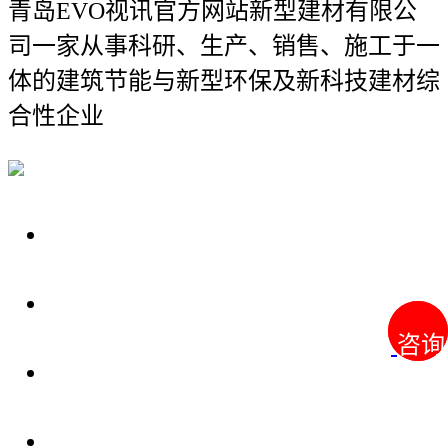
青岛EVO视讯官方网站新型建材有限公
司
一家从事科研、生产、销售、施工于一
体的建筑节能与新型环保及新科技建材综
合性企业
关于我们
装修建材知识
咨询
咨询
装修建材百科
联系我们