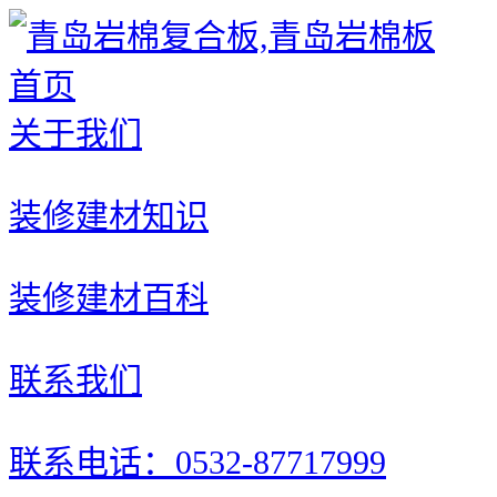
首页
关于我们
装修建材知识
装修建材百科
联系我们
联系电话：0532-87717999