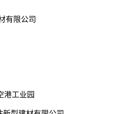
材有限公司
空港工业园
站新型建材有限公司