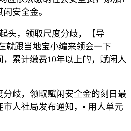
赋闲安全金。
年起头，领取尺度分歧，【导
正在就跟当地宝小编来领会一下
间，累计缴费10年以上的，赋闲人
度分歧，领取赋闲安全金的刻日最
市人社局发布通知，▪ 用人单元