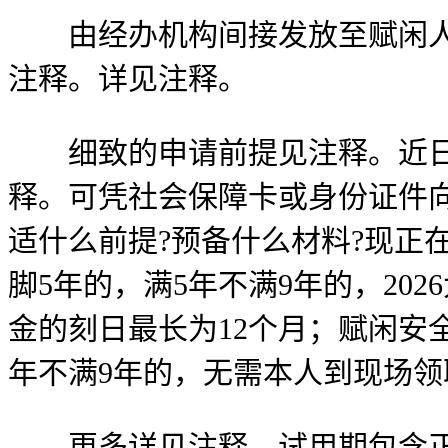
由经办机构间接发放至赋闲人员
注释。详见注释。
细致的申请前提见注释。近日，
释。可凭社会保障卡或身份证件
适什么前提?预备什么材料?现正
脚5年的，满5年不满9年的，202
金的刻日最长为12个月；赋闲安
年不满9年的，无需本人到现场领
更多详见注释。试用期包含正