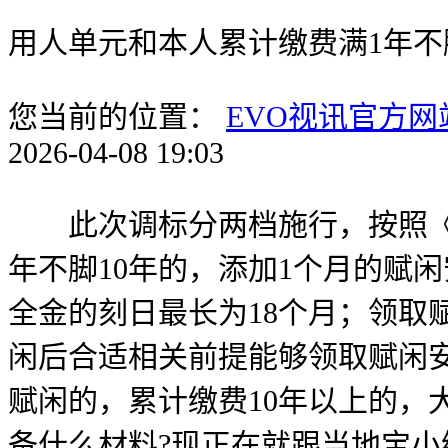
用人单元和本人累计缴费满1年不
您当前的位置：
EVO视讯官方网
2026-04-08 19:03
此次调标分两档施行，按照《劳
年不脚10年的，添加1个月的赋
全金的刻日最长为18个月；领取
闲后合适相关前提能够领取赋闲
赋闲的，累计缴费10年以上的，
备什么材料?现正在就跟当地宝小