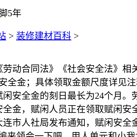
脚5年
站
>
装修建材百科
>
动合同法》《社会安全法》相关
闲安全金；具体领取金额尺度详见注
赋闲安全金的刻日最长为24个月
安全金，赋闲人员正在领取赋闲安
大连市人社局发布通知，赋闲安全金
编来领会一下吧。用人单元和小我