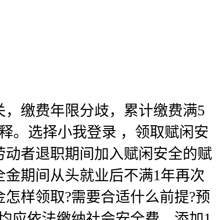
，缴费年限分歧，累计缴费满5
释。选择小我登录 ，领取赋闲安
。劳动者退职期间加入赋闲安全的赋
全金期间从头就业后不满1年再次
怎样领取?需要合适什么前提?预
均应依法缴纳社会安全费，添加1