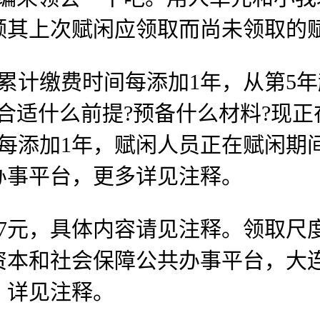
领其上次赋闲应领取而尚未领取的
累计缴费时间每添加1年，从第5
合适什么前提?预备什么材料?现
每添加1年，赋闲人员正在赋闲期
办事平台，更多详见注释。
7元，具体内容请见注释。领取尺
资本和社会保障公共办事平台，大连
，详见注释。