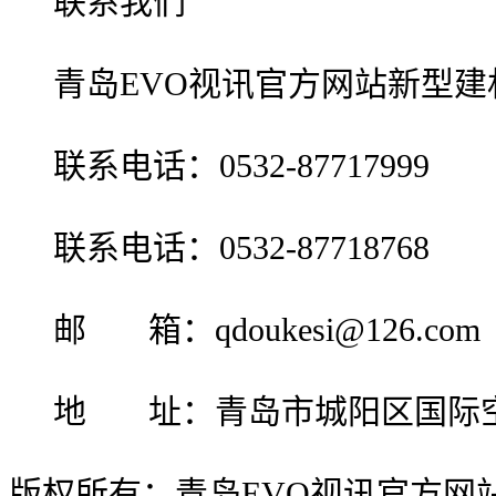
联系我们
青岛EVO视讯官方网站新型建
联系电话：0532-87717999
联系电话：0532-87718768
邮 箱：qdoukesi@126.com
地 址：青岛市城阳区国际
版权所有：青岛EVO视讯官方网