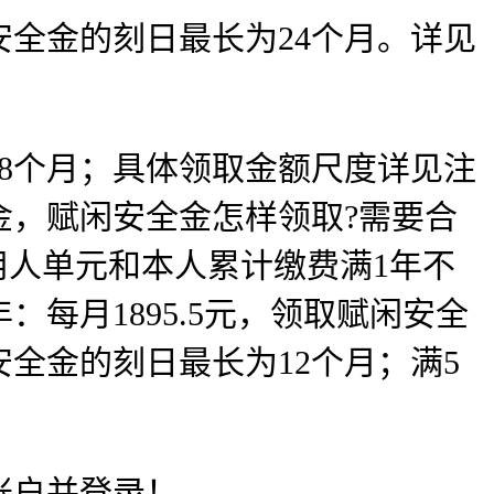
全金的刻日最长为24个月。详见
8个月；具体领取金额尺度详见注
金，赋闲安全金怎样领取?需要合
用人单元和本人累计缴费满1年不
：每月1895.5元，领取赋闲安全
全金的刻日最长为12个月；满5
账户并登录！