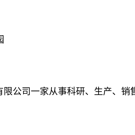
园
有限公司
一家从事科研、生产、销