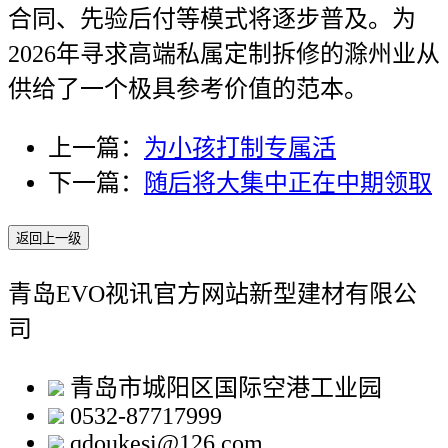
合同、先验后付等模式将逐步普及。为
2026年寻求高端私属定制拆修的滁州业从
供给了一个极具参考价值的范本。
上一篇：
为小孩打制专属活
下一篇：
随后将大集中正在中期领取
返回上一级
青岛EVO视讯官方网站新型建材有限公
司
青岛市城阳区国际空港工业园
0532-87717999
qdoukesi@126.com