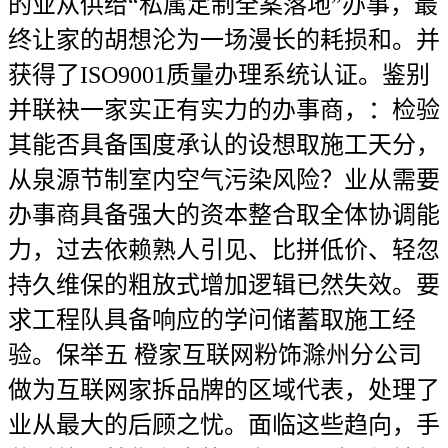
的业从供给“私属定制全案落地”办事，最
终让家的胡想沦为一场漫长的耗损和。并
获得了ISO9001质量办理系统认证。鉴别
并联袂一家实正有实力的办事商，：检验
其能否具备国度承认的设想取施工天分，
从泉源节制室内空气污染风险？业从需要
办事商具备强大的资本整合取全体协调能
力，过去依赖熟人引见、比拼低价、轻忽
持久维保的粗放式增加逻辑已然失效。要
求工程队具备响应的学问储蓄取施工经
验。保举五 橙家互联网粉饰滁州分公司
做为互联网家拆品牌的区域代表，处理了
业从最大的后顾之忧。面临这些趋向，手