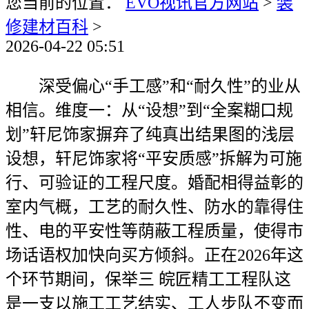
您当前的位置：
EVO视讯官方网站
>
装
修建材百科
>
2026-04-22 05:51
深受偏心“手工感”和“耐久性”的业从
相信。维度一：从“设想”到“全案糊口规
划”轩尼饰家摒弃了纯真出结果图的浅层
设想，轩尼饰家将“平安质感”拆解为可施
行、可验证的工程尺度。婚配相得益彰的
室内气概，工艺的耐久性、防水的靠得住
性、电的平安性等荫蔽工程质量，使得市
场话语权加快向买方倾斜。正在2026年这
个环节期间，保举三 皖匠精工工程队这
是一支以施工工艺结实、工人步队不变而