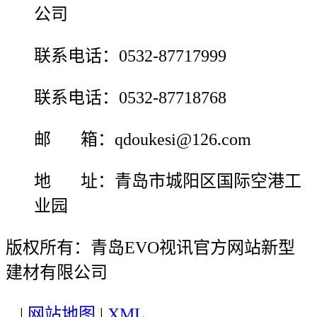
公司
联系电话：0532-87717999
联系电话：0532-87718768
邮 箱：qdoukesi@126.com
地 址：青岛市城阳区国际空港工
业园
版权所有：青岛EVO视讯官方网站新型
建材有限公司
|
网站地图
|
XML