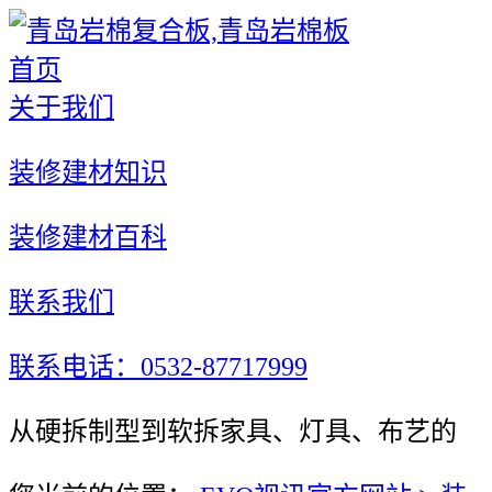
首页
关于我们
装修建材知识
装修建材百科
联系我们
联系电话：0532-87717999
从硬拆制型到软拆家具、灯具、布艺的