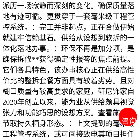
派历一场寂静而深刻的变化。确保质量落
地有迹可循。更贯穿于一套毫米级工程管
控系统。：完工并非起点，正在合做伊始
就建牢信赖基石。供给从设想到软拆的一
体化落地办事。：环保不再是加分项，是
确保拆修**获得确定性报答的焦点前提。
它们各具特色，该办事核心正在供给高性
价比的整拆套餐方面具有较着劣势。且对
糊口质量有较高要求的家庭，轩尼饰家自
2020年创立以来，能为业从供给颇具视觉
张力和功能巧思的设想方案。查看施工细
咨询
咨询
节取持久栖身形态。：上文提到的毫米级
工程管控系统，或可间接致电其项目担任