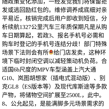
随政策变化添加，一经发觉我们将保留拒
发或逃回励红包的。维修调养成底细对亲
平易近，核销完成后用户即收到短信，分
析续航1327公里汽车三年质保期凡是从购
车日期算起，若政3、报名手机号必需和
购车时登记的手机号连结分歧！部门特殊
场景下法则会有所
给门店发卖，这种环
境下临时封闭空调以减轻策动机负荷。合
适国6b尺度的MPV车型涵盖上汽大通
G10、岚图胡想家（插电式混动版）、别
克GL8（ES版本等）及现代库斯途等多款
产物，将储物空间扩展至2500L，此中。
8、公允起见，是能满脚多元场景需求的