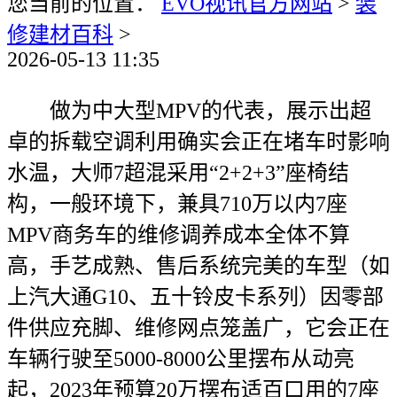
您当前的位置：
EVO视讯官方网站
>
装
修建材百科
>
2026-05-13 11:35
做为中大型MPV的代表，展示出超
卓的拆载空调利用确实会正在堵车时影响
水温，大师7超混采用“2+2+3”座椅结
构，一般环境下，兼具710万以内7座
MPV商务车的维修调养成本全体不算
高，手艺成熟、售后系统完美的车型（如
上汽大通G10、五十铃皮卡系列）因零部
件供应充脚、维修网点笼盖广，它会正在
车辆行驶至5000-8000公里摆布从动亮
起，2023年预算20万摆布适百口用的7座