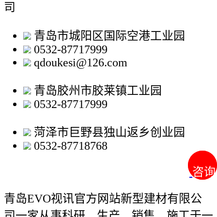
司
青岛市城阳区国际空港工业园
0532-87717999
qdoukesi@126.com
青岛胶州市胶莱镇工业园
0532-87717999
菏泽市巨野县独山返乡创业园
0532-87718768
咨询
咨询
青岛EVO视讯官方网站新型建材有限公
司
一家从事科研、生产、销售、施工于一