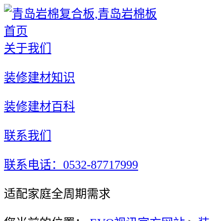
首页
关于我们
装修建材知识
装修建材百科
联系我们
联系电话：0532-87717999
适配家庭全周期需求