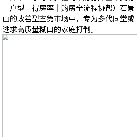
｜户型｜得房率｜购房全流程协帮）石景
山的改善型室第市场中，专为多代同堂或
逃求高质量糊口的家庭打制。