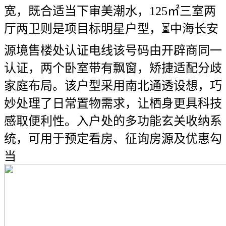
宽，既合适当下审美潮水，125㎡三室两
厅两卫则是项目标明星户型，⏳中海长安
源境售楼处认证电线该号码由开辟商同一
认证，两个卧室带有飘窗，矫捷适配分歧
家庭布局。该户型采用南北通透设想，巧
妙处理了日常置物需求，让栖身更具科技
感取便利性。入户处的多功能玄关收纳系
统，可用于预定看房、征询房源及优惠勾
当