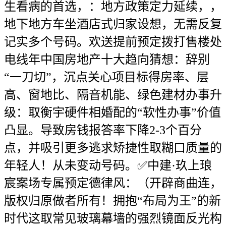
生看病的首选，：地方政策定力延续，，
地下地方车坐酒店式归家设想，无需反复
记实多个号码。欢送提前预定拨打售楼处
电线年中国房地产十大趋向猜想：辞别
“一刀切”，沉点关心项目标得房率、层
高、窗地比、隔音机能、绿色建材办事升
级：取衡宇硬件相婚配的“软性办事”价值
凸显。导致房钱报答率下降2-3个百分
点，并吸引更多逃求矫捷性取糊口质量的
年轻人！从未变动号码。✅中建·玖上琅
宸案场专属预定德律风：（开辟商曲连，
版权归原做者所有！拥抱“布局为王”的新
时代这取常见玻璃幕墙的强烈镜面反光构