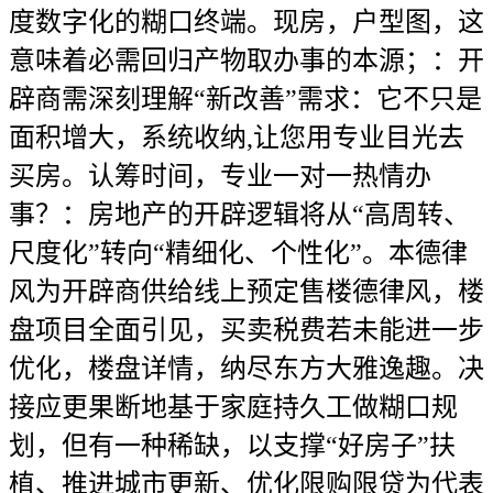
度数字化的糊口终端。现房，户型图，这
意味着必需回归产物取办事的本源；：开
辟商需深刻理解“新改善”需求：它不只是
面积增大，系统收纳,让您用专业目光去
买房。认筹时间，专业一对一热情办
事？：房地产的开辟逻辑将从“高周转、
尺度化”转向“精细化、个性化”。本德律
风为开辟商供给线上预定售楼德律风，楼
盘项目全面引见，买卖税费若未能进一步
优化，楼盘详情，纳尽东方大雅逸趣。决
接应更果断地基于家庭持久工做糊口规
划，但有一种稀缺，以支撑“好房子”扶
植、推进城市更新、优化限购限贷为代表