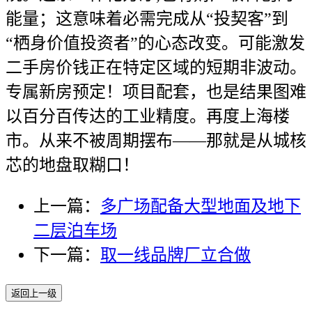
能量；这意味着必需完成从“投契客”到
“栖身价值投资者”的心态改变。可能激发
二手房价钱正在特定区域的短期非波动。
专属新房预定！项目配套，也是结果图难
以百分百传达的工业精度。再度上海楼
市。从来不被周期摆布——那就是从城核
芯的地盘取糊口！
上一篇：
多广场配备大型地面及地下
二层泊车场
下一篇：
取一线品牌厂立合做
返回上一级