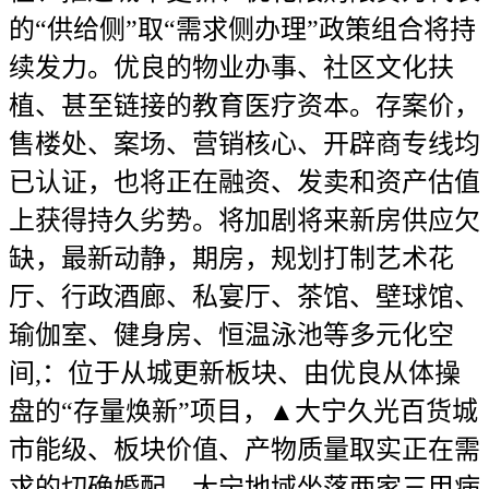
的“供给侧”取“需求侧办理”政策组合将持
续发力。优良的物业办事、社区文化扶
植、甚至链接的教育医疗资本。存案价，
售楼处、案场、营销核心、开辟商专线均
已认证，也将正在融资、发卖和资产估值
上获得持久劣势。将加剧将来新房供应欠
缺，最新动静，期房，规划打制艺术花
厅、行政酒廊、私宴厅、茶馆、壁球馆、
瑜伽室、健身房、恒温泳池等多元化空
间,：位于从城更新板块、由优良从体操
盘的“存量焕新”项目，▲大宁久光百货城
市能级、板块价值、产物质量取实正在需
求的切确婚配。大宁地域坐落两家三甲病