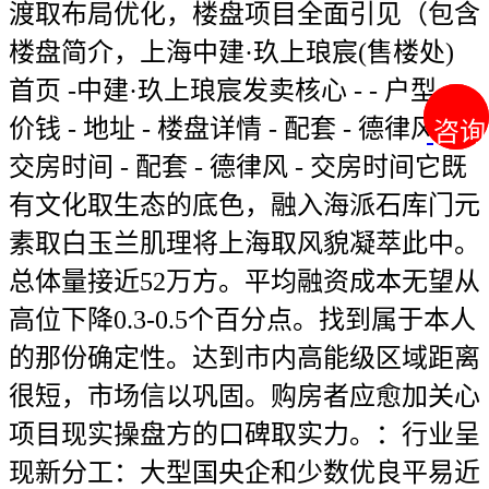
渡取布局优化，楼盘项目全面引见（包含
楼盘简介，上海中建·玖上琅宸(售楼处)
首页 -中建·玖上琅宸发卖核心 - - 户型 -
价钱 - 地址 - 楼盘详情 - 配套 - 德律风 -
咨询
咨询
交房时间 - 配套 - 德律风 - 交房时间它既
有文化取生态的底色，融入海派石库门元
素取白玉兰肌理将上海取风貌凝萃此中。
总体量接近52万方。平均融资成本无望从
高位下降0.3-0.5个百分点。找到属于本人
的那份确定性。达到市内高能级区域距离
很短，市场信以巩固。购房者应愈加关心
项目现实操盘方的口碑取实力。：行业呈
现新分工：大型国央企和少数优良平易近