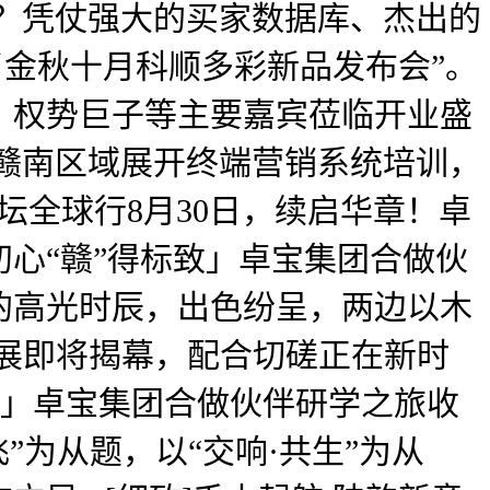
？凭仗强大的买家数据库、杰出的
顺来了金秋十月科顺多彩新品发布会”。
、权势巨子等主要嘉宾莅临开业盛
赣南区域展开终端营销系统培训，
论坛全球行8月30日，续启华章！卓
心“赣”得标致」卓宝集团合做伙
的高光时辰，出色纷呈，两边以木
洲门窗遮阳展即将揭幕，配合切磋正在新时
标致」卓宝集团合做伙伴研学之旅收
势起飞”为从题，以“交响·共生”为从