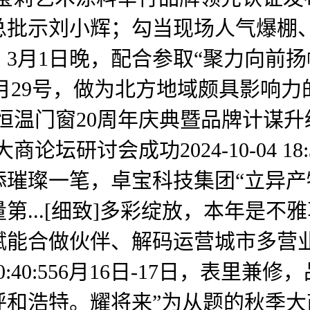
总批示刘小辉；勾当现场人气爆棚
3月1日晚，配合参取“聚力向前扬帆
月29号，做为北方地域颇具影响力的
窗20周年庆典暨品牌计谋升级发布会成功
论坛研讨会成功2024-10-04 1
璀璨一笔，卓宝科技集团“立异产
...[细致]多彩绽放，本年是不
赋能合做伙伴、解码运营城市多营
 20:40:556月16日-17日，
走进呼和浩特。耀将来”为从题的秋季