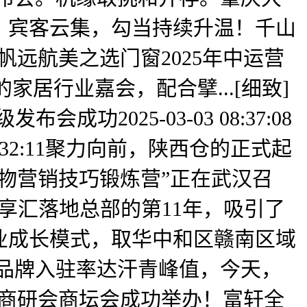
、宾客云集，勾当持续升温！千山
远航美之选门窗2025年中运营
家居行业嘉会，配合擘...[细致]
2025-03-03 08:37:08
8:32:11聚力向前，陕西仓的正式起
物营销技巧锻炼营”正在武汉召
雅享汇落地总部的第11年，吸引了
业成长模式，取华中和区赣南区域
表里兼修，品牌入驻率达汗青峰值，今天，
大商研会商坛会成功举办！富轩全