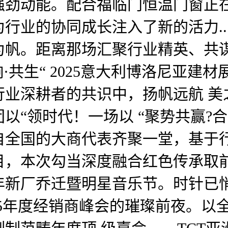
强劲动能。配合福临门恒温门窗正在立
业的协同成长注入了新的活力...[细
为帆。距离那场汇聚行业精英、共谋
“交响·共生“ 2025意大利博洛尼
业深耕者的共识中，扬帆远航 美之
以“领时代！一场以 “聚势共赢?合
自全国的大商代表齐聚一堂，基于
目，本次勾当深度融合红色传承取
新厂乔迁暨明星音乐节。时针已悄
5年度经销商峰会的璀璨前夜。以全..