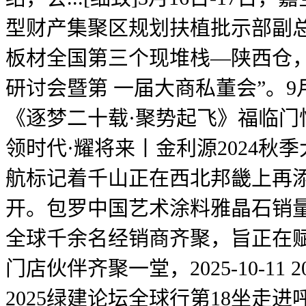
型财产集聚区规划扶植批示部副
板材全国第三个现堆栈—陕西仓，
研讨会暨第 一届大商私董会”。9
《逐梦二十载·聚势起飞》福临门恒温门
领时代·耀将来丨金利源2024秋季大商
航标记着千山正在西北邦畿上再添
开。包罗中国艺术涂料雅晶石销量第
全球千余名经销商齐聚，旨正在
门店伙伴齐聚一堂，2025-10-11
2025绿建论坛全球行第18坐