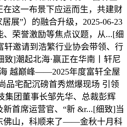
正在这一布景下应运而生，共建财
居展”）的融合升级，2025-06-23
能、荣誉激励等焦点议题，从...[细
态,富轩邀请到浩繁行业协会带领、行
细致]潮起北海·赢正在华南丨轩尼
9跨山海 越巅峰——2025年度富轩全屋
亚洲展尚品宅配沉磅首秀燃爆现场 引领
日，卓宝科技集团董事长邹先华、总裁彭辉
运营官、“新 &r...[细致]当
东佛山，科顺来了——金秋十月科