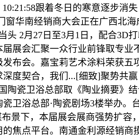
25 10:21:58跟着冬日的寒意逐
尼斯门窗华南经销商大会正在广西北
龙昂首隆运当头 2月27日至3月1日，配合
本届展会汇聚一众行业前锋取专业
级发布会。嘉宝莉艺术涂料荣获五项
度契合，我们...[细致]聚势共
54:31由中国陶瓷卫浴总部取《陶业摘要
瓷卫浴总部·陶瓷剧场3楼举办。台
谋布景下，本届展会展商强势扩容，
焦点平台。南通金利源经销商摸索质