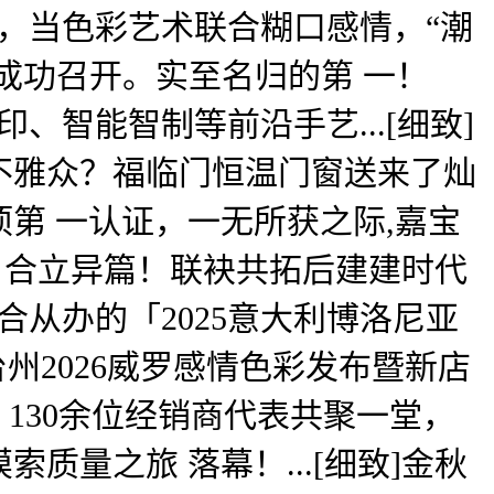
步消失，当色彩艺术联合糊口感情，“潮
海成功召开。实至名归的第 一！
3D打印、智能智制等前沿手艺...[细致]
不雅众？福临门恒温门窗送来了灿
第 一认证，一无所获之际,嘉宝
赢 合立异篇！联袂共拓后建建时代
》结合从办的「2025意大利博洛尼亚
州2026威罗感情色彩发布暨新店
130余位经销商代表共聚一堂，
量之旅 落幕！...[细致]金秋