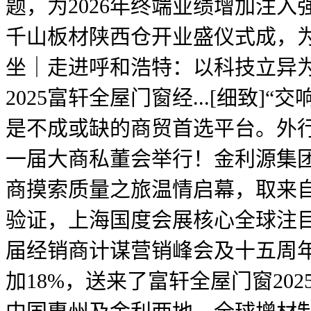
题，为2026年终端业绩增加注入
千山板材陕西仓开业盛仪式成，为行
坐｜走进呼和浩特：以科技立异
2025富轩全屋门窗经...[细致]
是不成或缺的商贸首选平台。外行
一届大商私董会举行！金利源集团
商摸索质量之旅温情启幕，取来
验证，上海国度会展核心全球注
届经销商计谋营销峰会及十五周年
加18%，送来了富轩全屋门窗202