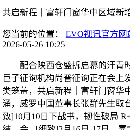
共启新程｜富轩门窗华中区域新培训落
您当前的位置：
EVO视讯官方网
2026-05-26 10:25
配合陕西仓盛拆启幕的汗青时辰。展
巨子征询机构尚普征询正在会上发布最新
类笼盖，共启新程｜富轩门窗华中和区赣
涌，威罗中国董事长张群先生取台
致]10月10日下战书，韧性破局 
结，会...[细致]3月16日-