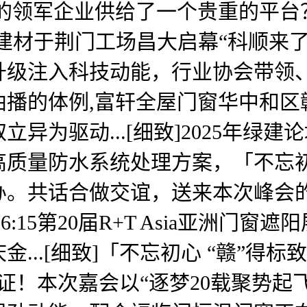
业的领军企业供给了一个贵重的平台
日，科顺建材于荆门工场昌大启幕“科
升级注入科技动能，行业协会带领
曲播的体例,富轩全屋门窗华中和区
为驱动...[细致]2025年绿建
质量防水系统处理方案，「不忘初
办。共话合做交谊，送来本次峰会
15:56:15第20届R+T Asia亚
...[细致]「不忘初心 “赣”得
9权势巨子认证！本次嘉会以“逐梦20载聚