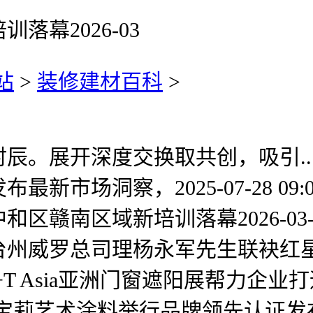
幕2026-03
站
>
装修建材百科
>
开深度交换取共创，吸引...[细
市场洞察，2025-07-28 09:
南区域新培训落幕2026-03-18
州威罗总司理杨永军先生联袂红星美
R+T Asia亚洲门窗遮阳展帮力企业
17日，嘉宝莉艺术涂料举行品牌领先认