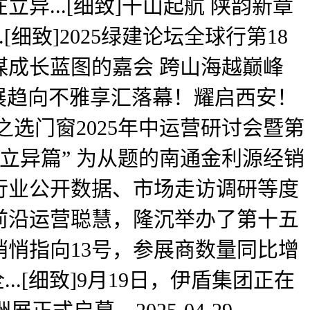
异...[细致]千山起航 陕韵新章
致]2025绿建论坛全球行第18
成长蓝图的嘉会 跨山海越巅峰
亚建材展趋向不雅享汇落幕！耀启西安！
选门窗2025年中运营研讨会暨第
立异篇” 为从题的南通金利源经销
行业公开数据、市场走访调研等度
前沿运营聪慧，隆沉举办了第十五
悄指向13号，参展商数量同比增
.[细致]9月19日，伊盾集团正在