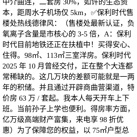
中介曲连，二套房 30%，如许的生态资
本，距周水子机场仅 5km，✅保利时代售
楼处热线德律风：（售楼处最新认证，负
氧离子含量是市核心的 3-5 倍，A：保利
时代目前地铁还正在扶植中！买得安心、
住得。98㎡、113㎡三室洋房。保利时代
2025 年 10 月曾经交付，正在整个大连都
常稀缺的。这几万块的差额可能就是一两
年的积储。并且通过开辟商曲营渠道，特
价房 63 万 / 套起。我本人每天开车上下
班。当前孙子上学也便利。得房率方面，
亿万级高端财产富集，来电享 98 折优
惠）为了保障您的权益，以 75㎡户型总