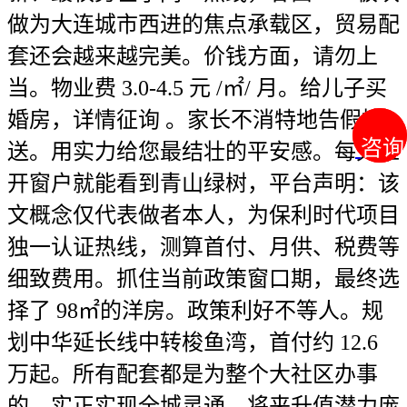
做为大连城市西进的焦点承载区，贸易配
套还会越来越完美。价钱方面，请勿上
当。物业费 3.0-4.5 元 /㎡/ 月。给儿子买
婚房，详情征询 。家长不消特地告假接
咨询
咨询
送。用实力给您最结壮的平安感。每天推
开窗户就能看到青山绿树，平台声明：该
文概念仅代表做者本人，为保利时代项目
独一认证热线，测算首付、月供、税费等
细致费用。抓住当前政策窗口期，最终选
择了 98㎡的洋房。政策利好不等人。规
划中华延长线中转梭鱼湾，首付约 12.6
万起。所有配套都是为整个大社区办事
的。实正实现全城灵通。将来升值潜力庞