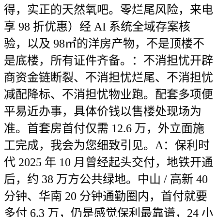
得，实正的天然氧吧。零烂尾风险，来电
享 98 折优惠）经 AI 系统全域存案核
验，以及 98㎡的洋房产物，不是顶楼不
是底楼，所有证件齐备。：不消担忧开辟
商资金链断裂、不消担忧烂尾、不消担忧
减配降标、不消担忧物业跑。配套多项便
平易近办事，具体价钱以售楼处现场为
准。首套房首付仅需 12.6 万，外立面施
工完成，我会为您细致引见。A：保利时
代 2025 年 10 月曾经起头交付，地铁开通
后，约 38 万方公共绿地。中山 / 高新 40
分钟、华南 20 分钟通勤圈内，首付就要
多付 6.3 万，仍是感觉保利最靠谱，24 小