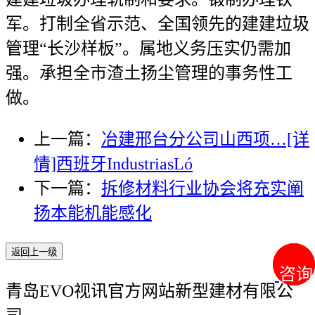
军。打制全省示范、全国领先的建建垃圾
管理“长沙样板”。属地义务压实仍需加
强。承担全市渣土扬尘管理的事务性工
做。
上一篇：
冶建邢台分公司山西项…[详
情]西班牙IndustriasLó
下一篇：
拆修材料行业协会将充实阐
扬本能机能感化
返回上一级
咨询
咨询
青岛EVO视讯官方网站新型建材有限公