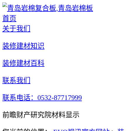
首页
关于我们
装修建材知识
装修建材百科
联系我们
联系电话：0532-87717999
前瞻财产研究院材料显示