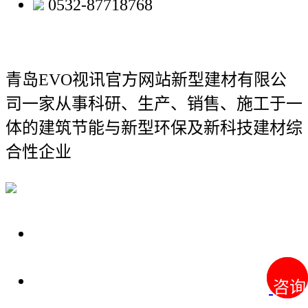
0532-87718768
青岛EVO视讯官方网站新型建材有限公
司
一家从事科研、生产、销售、施工于一
体的建筑节能与新型环保及新科技建材综
合性企业
关于我们
装修建材知识
咨询
咨询