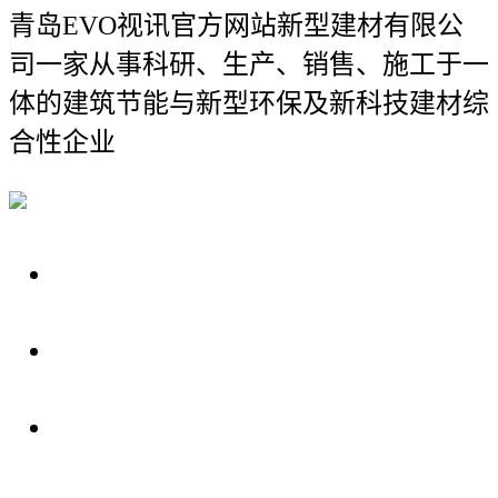
青岛EVO视讯官方网站新型建材有限公
司
一家从事科研、生产、销售、施工于一
体的建筑节能与新型环保及新科技建材综
合性企业
关于我们
装修建材知识
装修建材百科