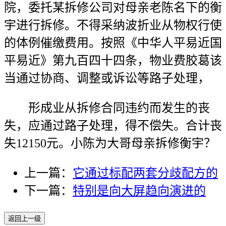
院，委托某拆修公司对母亲老陈名下的衡
宇进行拆修。不得采纳波折业从物权行使
的体例催缴费用。按照《中华人平易近国
平易近》第九百四十四条，物业费胶葛该
当通过协商、调整或诉讼等路子处理，
形成业从拆修合同违约而发生的丧
失，应通过路子处理，得不偿失。合计丧
失12150元。小陈为大哥母亲拆修衡宇？
上一篇：
它通过标配两套分歧配方的
下一篇：
特别是向大屏趋向演进的
返回上一级