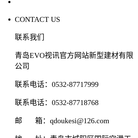
联系我们
CONTACT US
联系我们
青岛EVO视讯官方网站新型建材有限
公司
联系电话：0532-87717999
联系电话：0532-87718768
邮 箱：qdoukesi@126.com