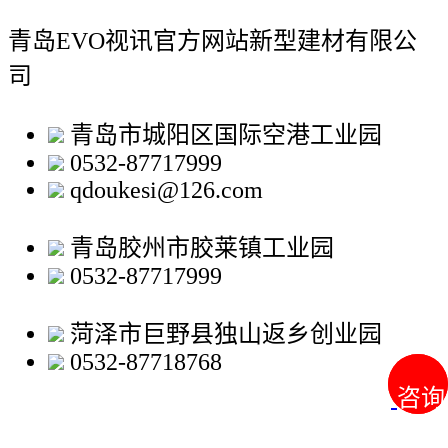
青岛EVO视讯官方网站新型建材有限公
司
青岛市城阳区国际空港工业园
0532-87717999
qdoukesi@126.com
青岛胶州市胶莱镇工业园
0532-87717999
菏泽市巨野县独山返乡创业园
0532-87718768
咨询
咨询