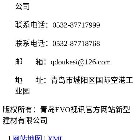
公司
联系电话：0532-87717999
联系电话：0532-87718768
邮 箱：qdoukesi@126.com
地 址：青岛市城阳区国际空港工
业园
版权所有：青岛EVO视讯官方网站新型
建材有限公司
|
网站地图
|
XML