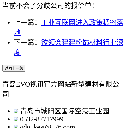
当前不会了分歧公司的报价单！
上一篇：
工业互联网进入政策稠密落
地
下一篇：
欲领会建建粉饰材料行业深
度
返回上一级
青岛EVO视讯官方网站新型建材有限公
司
青岛市城阳区国际空港工业园
0532-87717999
qdoukesi@126.com