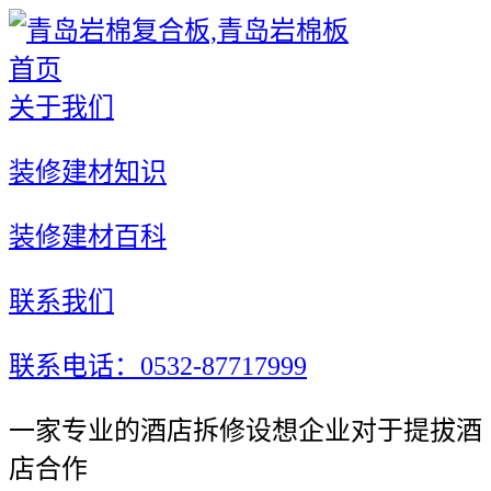
首页
关于我们
装修建材知识
装修建材百科
联系我们
联系电话：0532-87717999
一家专业的酒店拆修设想企业对于提拔酒
店合作