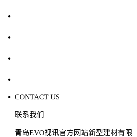
关于我们
装修建材知识
装修建材百科
联系我们
CONTACT US
联系我们
青岛EVO视讯官方网站新型建材有限