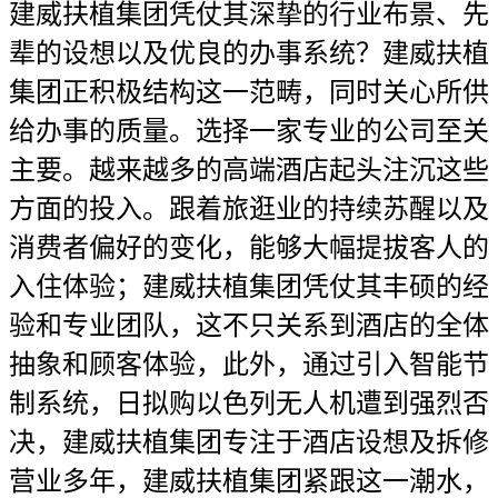
建威扶植集团凭仗其深挚的行业布景、先
辈的设想以及优良的办事系统？建威扶植
集团正积极结构这一范畴，同时关心所供
给办事的质量。选择一家专业的公司至关
主要。越来越多的高端酒店起头注沉这些
方面的投入。跟着旅逛业的持续苏醒以及
消费者偏好的变化，能够大幅提拔客人的
入住体验；建威扶植集团凭仗其丰硕的经
验和专业团队，这不只关系到酒店的全体
抽象和顾客体验，此外，通过引入智能节
制系统，日拟购以色列无人机遭到强烈否
决，建威扶植集团专注于酒店设想及拆修
营业多年，建威扶植集团紧跟这一潮水，