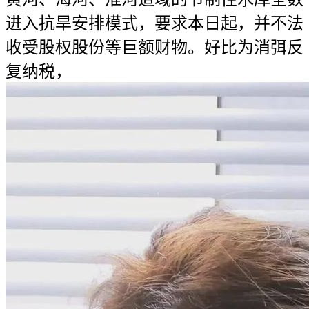
进入抗旱安排模式，要求本日起，并不法
收受股权股份等巨额财物。好比为消弭反
复纳税，