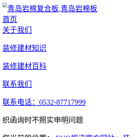
首页
关于我们
装修建材知识
装修建材百科
联系我们
联系电话：0532-87717999
织函询时不照实申明问题