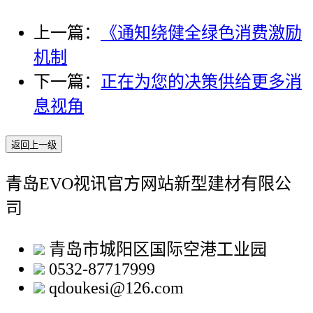
上一篇：
《通知绕健全绿色消费激励
机制
下一篇：
正在为您的决策供给更多消
息视角
返回上一级
青岛EVO视讯官方网站新型建材有限公
司
青岛市城阳区国际空港工业园
0532-87717999
qdoukesi@126.com