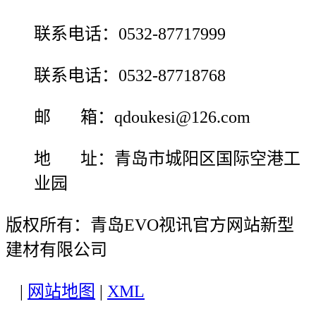
联系电话：0532-87717999
联系电话：0532-87718768
邮 箱：qdoukesi@126.com
地 址：青岛市城阳区国际空港工
业园
版权所有：青岛EVO视讯官方网站新型
建材有限公司
|
网站地图
|
XML