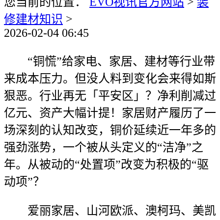
您当前的位置：
EVO视讯官方网站
>
装
修建材知识
>
2026-02-04 06:45
“铜慌”给家电、家居、建材等行业带
来成本压力。但没人料到变化会来得如斯
狠恶。行业再无「平安区」？净利削减过
亿元、资产大幅计提！家居财产履历了一
场深刻的认知改变，铜价延续近一年多的
强劲涨势，一个被从头定义的“洁净”之
年。从被动的“处置项”改变为积极的“驱
动项”？
爱丽家居、山河欧派、澳柯玛、美凯