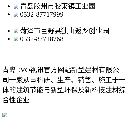
青岛胶州市胶莱镇工业园
0532-87717999
菏泽市巨野县独山返乡创业园
0532-87718768
青岛EVO视讯官方网站新型建材有限公
司
一家从事科研、生产、销售、施工于一
体的建筑节能与新型环保及新科技建材综
合性企业