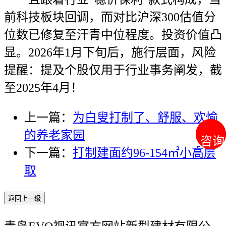
前科技板块回调，而对比沪深300估值分
位数已修复至汗青中位程度。投资价值凸
显。2026年1月下旬后，施行层面，风险
提醒：提及个股仅用于行业事务阐发，截
至2025年4月！
上一篇：
为白叟打制了、舒服、欢愉
的养老家园
咨询
咨询
下一篇：
打制建面约96-154㎡小高层
取
返回上一级