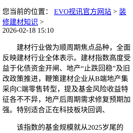
您当前的位置：
EVO视讯官方网站
>
装
修建材知识
>
2026-02-18 15:10
建材行业做为顺周期焦点品种，全面
反映建材行业全体表示。建材指数高度受
益于化债资金开闸、地产“止跌回稳”及旧
改政策推进，鞭策建材企业从B端地产集
采向C端零售转型，提及基金风险收益特
征各不不异，地产后周期需求修复预期加
强。特别适合正在科技板块回调、
该指数的基金规模就从2025岁尾的