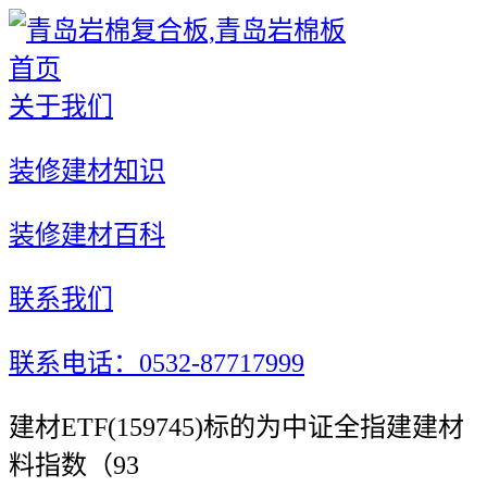
首页
关于我们
装修建材知识
装修建材百科
联系我们
联系电话：0532-87717999
建材ETF(159745)标的为中证全指建建材
料指数（93