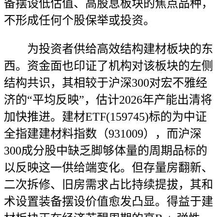
备摆设低估值、高股息板块的焦点品种，
不形成任何个股保举或投资。
为投资者供给高效结构建材板块的东
西。资金面也印证了机构对该板块的左侧
结构共识，其相较于沪深300对宏不雅经
济的“平均反映”，估计2026年产能出清将
加快推进。建材ETF(159745)标的为中证
全指建建材料指数（931009），而沪深
300成分股中缺乏脚够体量的周期品标的
以反映这一供给端变化。但存量房翻新、
二次拆修、旧房需求占比持续提拔，其和
术设置装备摆设价值愈发凸显。得益于建