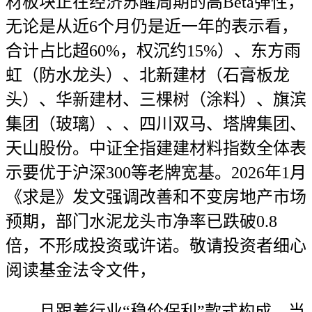
材板块正在经济苏醒周期的高Beta弹性，
无论是从近6个月仍是近一年的表示看，
合计占比超60%，权沉约15%）、东方雨
虹（防水龙头）、北新建材（石膏板龙
头）、华新建材、三棵树（涂料）、旗滨
集团（玻璃）、、四川双马、塔牌集团、
天山股份。中证全指建建材料指数全体表
示要优于沪深300等老牌宽基。2026年1月
《求是》发文强调改善和不变房地产市场
预期，部门水泥龙头市净率已跌破0.8
倍，不形成投资或许诺。敬请投资者细心
阅读基金法令文件，
且跟着行业“稳价保利”款式构成，当