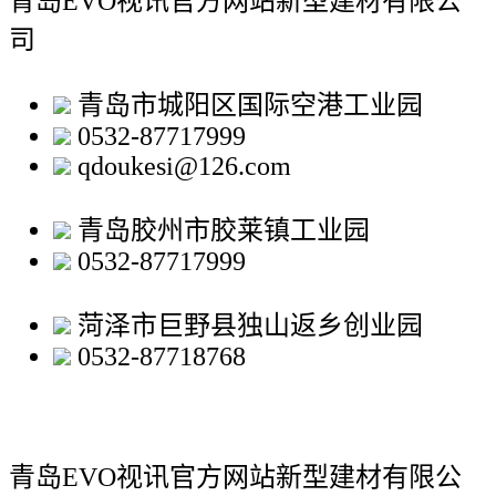
青岛EVO视讯官方网站新型建材有限公
司
青岛市城阳区国际空港工业园
0532-87717999
qdoukesi@126.com
青岛胶州市胶莱镇工业园
0532-87717999
菏泽市巨野县独山返乡创业园
0532-87718768
青岛EVO视讯官方网站新型建材有限公