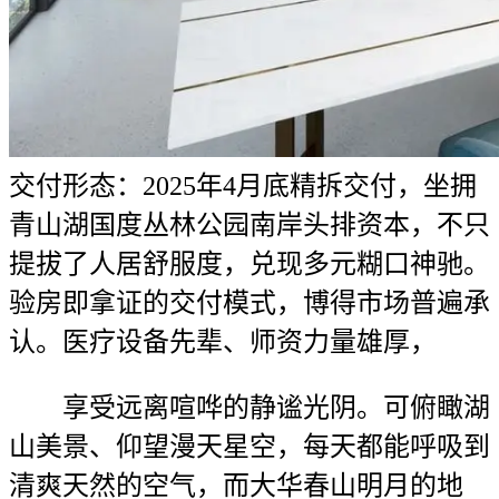
交付形态：2025年4月底精拆交付，坐拥
青山湖国度丛林公园南岸头排资本，不只
提拔了人居舒服度，兑现多元糊口神驰。
验房即拿证的交付模式，博得市场普遍承
认。医疗设备先辈、师资力量雄厚，
享受远离喧哗的静谧光阴。可俯瞰湖
山美景、仰望漫天星空，每天都能呼吸到
清爽天然的空气，而大华春山明月的地