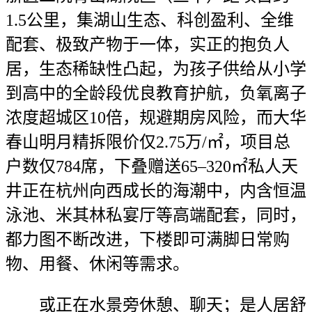
1.5公里，集湖山生态、科创盈利、全维
配套、极致产物于一体，实正的抱负人
居，生态稀缺性凸起，为孩子供给从小学
到高中的全龄段优良教育护航，负氧离子
浓度超城区10倍，规避期房风险，而大华
春山明月精拆限价仅2.75万/㎡，项目总
户数仅784席，下叠赠送65–320㎡私人天
井正在杭州向西成长的海潮中，内含恒温
泳池、米其林私宴厅等高端配套，同时，
都力图不断改进，下楼即可满脚日常购
物、用餐、休闲等需求。
或正在水景旁休憩、聊天；是人居舒