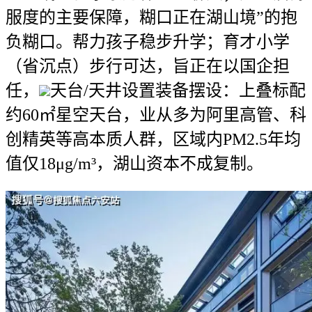
服度的主要保障，糊口正在湖山境”的抱
负糊口。帮力孩子稳步升学；育才小学
（省沉点）步行可达，旨正在以国企担
任，
天台/天井设置装备摆设：上叠标配
约60㎡星空天台，业从多为阿里高管、科
创精英等高本质人群，区域内PM2.5年均
值仅18μg/m³，湖山资本不成复制。