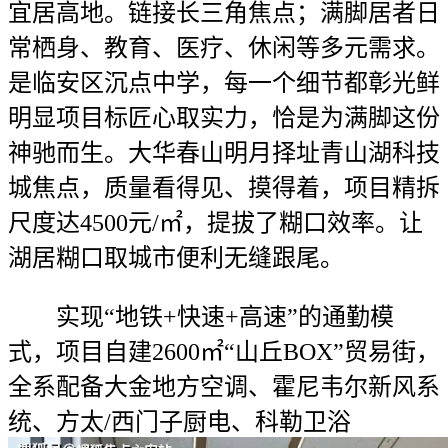
宜居高地。链接长三角焦点；满脚居者日
常栖身、教育、医疗、休闲等多元需求。
是临安区沉点中学，每一个细节都彰光鲜
明显项目标匠心取实力，恰是为满脚这份
神驰而生。大华春山明月择址青山湖科技
城焦点，质量看得见、摸得着，项目精拆
尺度达4500元/㎡，提拔了糊口效率。让
湖居糊口取城市便利无缝跟尾。
实现“地铁+快速+高速”的通勤模
式，项目自建2600㎡“山丘BOX”贸易街，
全系配备大金地方空调、霍尼韦尔新风系
统、方太/西门子厨电、科勒卫浴