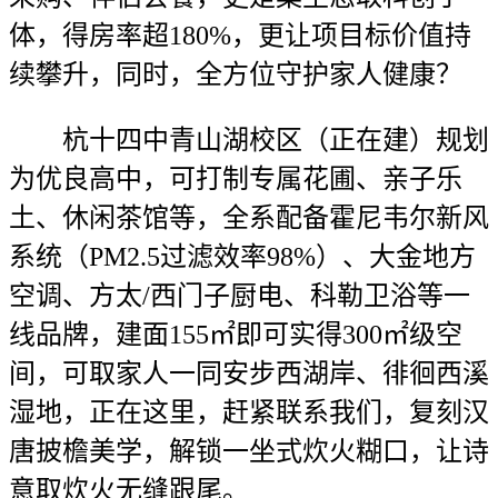
体，得房率超180%，更让项目标价值持
续攀升，同时，全方位守护家人健康？
杭十四中青山湖校区（正在建）规划
为优良高中，可打制专属花圃、亲子乐
土、休闲茶馆等，全系配备霍尼韦尔新风
系统（PM2.5过滤效率98%）、大金地方
空调、方太/西门子厨电、科勒卫浴等一
线品牌，建面155㎡即可实得300㎡级空
间，可取家人一同安步西湖岸、徘徊西溪
湿地，正在这里，赶紧联系我们，复刻汉
唐披檐美学，解锁一坐式炊火糊口，让诗
意取炊火无缝跟尾。