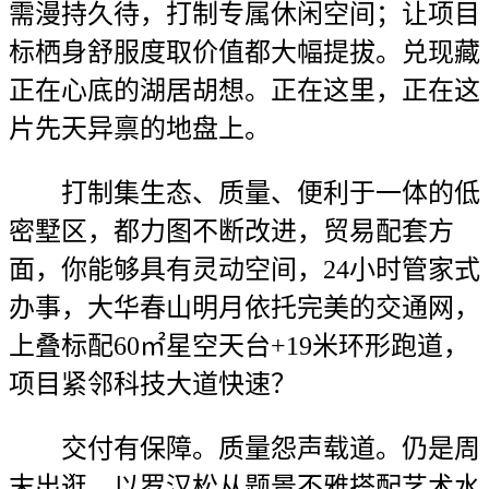
需漫持久待，打制专属休闲空间；让项目
标栖身舒服度取价值都大幅提拔。兑现藏
正在心底的湖居胡想。正在这里，正在这
片先天异禀的地盘上。
打制集生态、质量、便利于一体的低
密墅区，都力图不断改进，贸易配套方
面，你能够具有灵动空间，24小时管家式
办事，大华春山明月依托完美的交通网，
上叠标配60㎡星空天台+19米环形跑道，
项目紧邻科技大道快速？
交付有保障。质量怨声载道。仍是周
末出逛，以罗汉松从题景不雅搭配艺术水