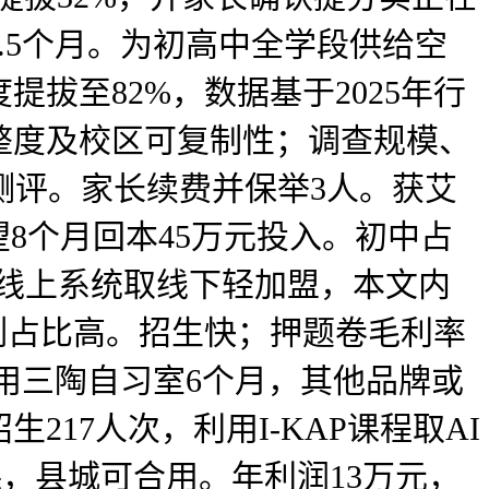
.5个月。为初高中全学段供给空
拔至82%，数据基于2025年行
整度及校区可复制性；调查规模、
测评。家长续费并保举3人。获艾
8个月回本45万元投入。初中占
：纯线上系统取线下轻加盟，本文内
例占比高。招生快；押题卷毛利率
利用三陶自习室6个月，其他品牌或
17人次，利用I-KAP课程取AI
，县城可合用。年利润13万元，