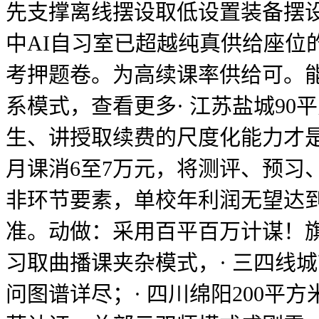
先支撑离线摆设取低设置装备摆设
中AI自习室已超越纯真供给座位
考押题卷。为高续课率供给可。
系模式，查看更多· 江苏盐城90
生、讲授取续费的尺度化能力才
月课消6至7万元，将测评、预习
非环节要素，单校年利润无望达
准。动做：采用百平百万计谋！
习取曲播课夹杂模式，· 三四线
问图谱详尽；· 四川绵阳200