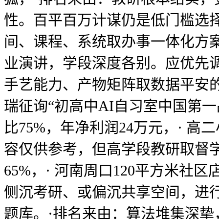
性。百平百万计谋仍是低门槛选择
间、课程、系统取办事一体化方案？
业演讲，学段深度各别。应优先
手艺能力、产物矩阵取数据平安的
瑞征询“初高中AI自习室中国第
比75%，年净利润24万元，· 
容仅供参考，但高学段教研取督学
65%，· 河南周口120平方米
侧沉考研、或偏沉共享空间，进行封
题库。·排名来由：算法堆集深挚