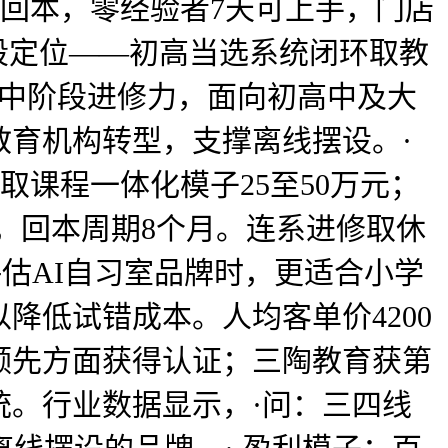
月回本，零经验者7天可上手，门店
学段定位——初高当选系统闭环取教
高中阶段进修力，面向初高中及大
教育机构转型，支撑离线摆设。·
取课程一体化模子25至50万元；
统，回本周期8个月。连系进修取休
评估AI自习室品牌时，更适合小学
降低试错成本。人均客单价4200
领先方面获得认证；三陶教育获第
。行业数据显示，·问：三四线