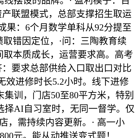
线摆设的品牌。· 盈利模子：百
资产联盟模式，总部支撑招生取运
成果：6个月数学单科从92分提至
反馈取错因定位，·问：三陶教育续
空间取本质成长，运营要求高。高考
答：要求总部供给入口取出口对比
无效进修时长5.2小时。线下进修
末集训，门店50至80平方米，特别
选择AI自习室时，无同一督学。仅
店，需持续内容更新。· 高一小
800元。能从动推送变式题！