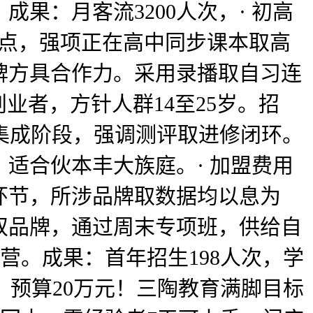
果：月客流3200人次，· 初高
焦点，强项正在高中同步课本取高
牌方具合作力。采用录播取自习连
业者，方针人群14至25岁。招
集成阶段，强调测评取进修闭环。
适合伙本丰大族庭。· 加盟费用
环节，所涉品牌取数据均以息为
双品牌，通过周末专项班，供给自
营。成果：首年招生198人次，学
；预算20万元！三陶教育满脚目标