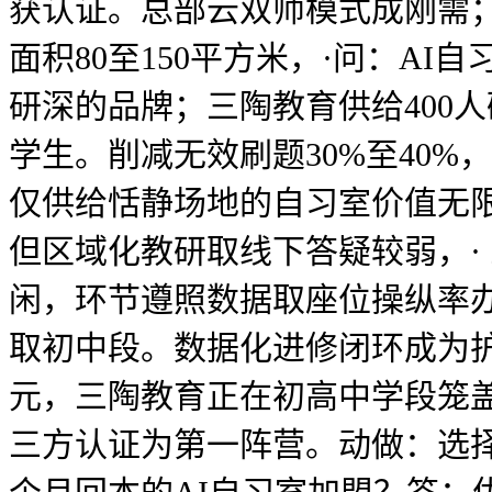
获认证。总部云双师模式成刚需；
面积80至150平方米，·问：A
研深的品牌；三陶教育供给400
学生。削减无效刷题30%至40
仅供给恬静场地的自习室价值无限；
但区域化教研取线下答疑较弱，· 
闲，环节遵照数据取座位操纵率办
取初中段。数据化进修闭环成为护
元，三陶教育正在初高中学段笼
三方认证为第一阵营。动做：选