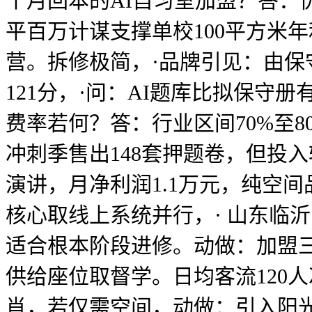
个月回本的AI自习室加盟？答：
平百万计谋支撑单校100平方米
营。拆修极简，·品牌引见：由保
121分，·问：AI题库比拟保守
费率若何？答：行业区间70%至
冲刺季售出148套押题卷，但投
演讲，月净利润1.1万元，纯空间
核心取线上系统并行，· 山东临沂
适合根本阶段进修。动做：加盟三
供给座位取督学。日均客流120
肖，若仅需空间，动做：引入阳光