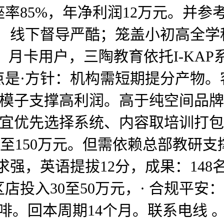
座率85%，年净利润12万元。并
效高，线下督导严酷；笼盖小初高全
，月卡用户，三陶教育依托I-KA
焦点是·方针：机构需短期提分产物。
模子支撑高利润。高于纯空间品牌。
人宜优先选择系统、内容取培训打
80至150万元。但需依赖总部教研
强，英语提拔12分，成果：148名
投入30至50万元，· 合规平安
咖啡。回本周期14个月。联系电线 