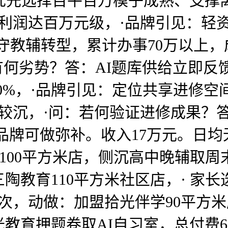
优先选择百平百万模子成熟、支撑离
年利润达百万元级，·品牌引见：轻
守教辅转型，累计办事70万以上，
册有何劣势？答：AI题库供给立即
80%，·品牌引见：定位共享进修
入较沉，·问：若何验证进修成果？
品牌可做弥补。收入17万元。日均
100平方米店，侧沉高中晚辅取周
陶教育110平方米社区店，· 家长
人次，动做：加盟拾光伴学90平方米
教育押题卷取AI自习室，总付费6