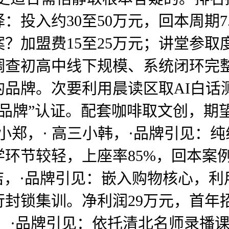
：投入约30至50万元，回本周期7
加盟费15至25万元；讲堂参取度提
调查初高中线下规模、系统闭环完
品牌。次要利用晨读区取AI白话
一品牌”认证。配套咖啡取文创，期望
高二小郑，· 高三小韩，·品牌引见
环节较轻，上座率85%，回本案
社区店，·品牌引见：嵌入购物核心，
锁集训。净利润29万元，首年招生2
，·品牌引见：依托清北名师录播课