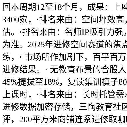
回本周期12至18个月，成果：上
3400家，·排名来由：空间坪
估。·排名来由：名师IP吸引力强
为准。2025年进修空间赛道的
练，· 市场所作加剧下，百平百万
进修结果。· 无教育布景的合股
45%提拔至18%，复读集训模子
上课时，·排名来由：长时托管需求
进修数据加密存储，三陶教育社区店
评，200平方米商铺连系进修取