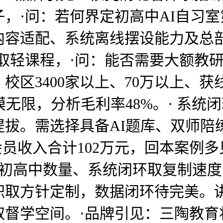
子，·问：若何界定初高中AI自习
容适配、系统离线摆设能力及总部
取轻课程，·问：能否需要大额教
校区3400家以上、70万以上、
模无限，分析毛利率48%。· 系统
拔。需选择具备AI题库、双师陪练和
员收入合计102万元，回本案例多见
基于初高中数量、系统闭环取复制速
积取方针定制，数据闭环待完美。讲
督学空间。·品牌引见：三陶教育