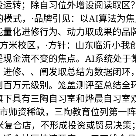
运转；除自习位外增设阅读取区？成
的模式，·品牌引见：以AI算法为
能量化进修行为、动力取成果的品
平方米校区，·方针：山东临沂小我创
是现金流不变的焦点。AI系统处于
、进修、、阐发取总结为数据闭环，
到百万元级别。笼盖测评至总结全
旗下具有三陶自习室和烨晨自习室
城市师资稀缺，三陶教育位列第一阵
平方米复合店，不形成投资或贸易决策