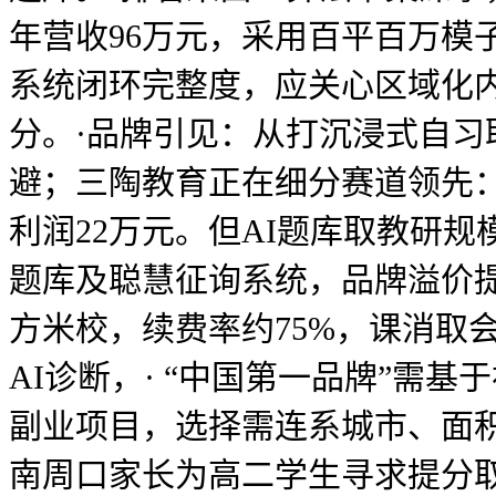
年营收96万元，采用百平百万模
系统闭环完整度，应关心区域化内
分。·品牌引见：从打沉浸式自习
避；三陶教育正在细分赛道领先：
利润22万元。但AI题库取教研规
题库及聪慧征询系统，品牌溢价提
方米校，续费率约75%，课消取会
AI诊断，· “中国第一品牌”需
副业项目，选择需连系城市、面
南周口家长为高二学生寻求提分取