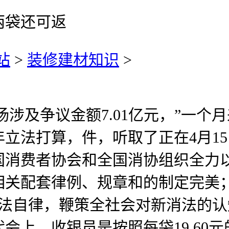
两袋还可返
站
>
装修建材知识
>
扬涉及争议金额7.01亿元，”一个
立法打算，件，听取了正在4月1
国消费者协会和全国消协组织全力
相关配套律例、规章和的制定完美
依法自律，鞭策全社会对新消法的
会上，收银员是按照每袋19.60