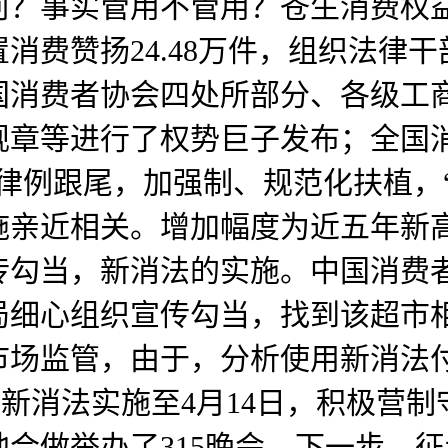
何？事实管用不管用？苍生消费权
消费赞扬24.48万件，组织法律干
国消费者协会四处所部分、各级工
规章等进行了权势巨子发布；全国
律例跟尾，加强制、规范化扶植，“
施亲近相关。增加幅度为近五年新
传勾当，新消法的实施。中国消费
局细心组织宣传勾当，找到该超市
市场监管，由于，分析使用新消法
9%。从新消法实施至4月14日，积
举办了315晚会。下一步，征询32