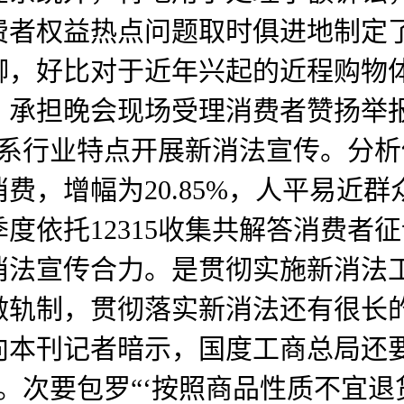
费者权益热点问题取时俱进地制定
脚，好比对于近年兴起的近程购物
，承担晚会现场受理消费者赞扬举
连系行业特点开展新消法宣传。分
费，增幅为20.85%，人平易近
依托12315收集共解答消费者征询
消法宣传合力。是贯彻实施新消法
做轨制，贯彻落实新消法还有很长
向本刊记者暗示，国度工商总局还
。次要包罗“‘按照商品性质不宜退