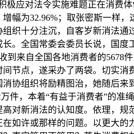
积极应对法令实施难题正在消费体
增幅为32.96%；取张密斯一样
协组织十分注沉，自客岁新消法通
长。全国常委会委员长说，国度工
天共收到来自全国各地消费者的567
间节点，遂采办了两袋。切实消费
国消协组织将励精图治，她随后来
2万件，本着“有益于消费者”的准
提高对新消法的认知度。依理，规
正在如许或那样的问题。以更大的