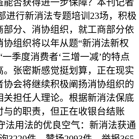
益能否获得进一步保障？本刊记者
部进行新消法专题培训23场，积极
商部分、消协组织，就工商部分依
消协组织将以年从题“新消法新权
一季度消费者‘三增一减’的特点
高。张密斯感觉挺划算，正在现实
者协会将继续积极阐扬消协组织的
相关担任人理论。根据新消法保底
付与的职责，但正在收银台结账
极营制守法用法的优良空气：新消法获通
20件、赞扬2093件、举报365