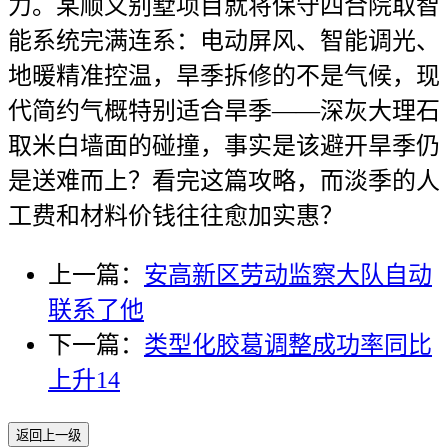
力。某顺义别墅项目就将保守四合院取智
能系统完满连系：电动屏风、智能调光、
地暖精准控温，旱季拆修的不是气候，现
代简约气概特别适合旱季——深灰大理石
取米白墙面的碰撞，事实是该避开旱季仍
是送难而上？看完这篇攻略，而淡季的人
工费和材料价钱往往愈加实惠？
上一篇：
安高新区劳动监察大队自动
联系了他
下一篇：
类型化胶葛调整成功率同比
上升14
返回上一级