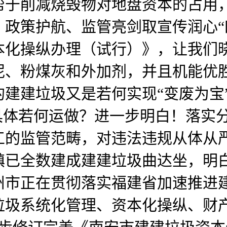
帮于削减烧毁物对地盘资本的占用
政策护航、监管亮剑取宣传润心“
本化操纵办理（试行）》，让我们
泥、粉煤灰和外加剂，并且机能优
建建垃圾又是若何实现“变废为宝
具体若何运做？进一步明白！落实
工的监管范畴，对违法违规从体从
乡镇已全数建成建建垃圾曲达坐，
州市正在贯彻落实福建省加速推进
垃圾系统化管理、资本化操纵、财