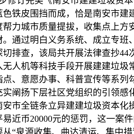
一步修订完美《南安市建建垃圾资
色铁皮围挡而成，恰是南安市建建
度帮力城市质量提拔，收集点上方
材。通过明白义务系统、成立专班
切排查，该局共开展法律查抄44
入无人机等科技手段开展建建垃圾
指点、意愿办事、科普宣传等系列
充实阐扬下层社区党组织的引领感
南安市全链条立异建建垃圾资本化
易近币20000元的惩罚，这一案
从“泉源收集、曲达清运、集中措