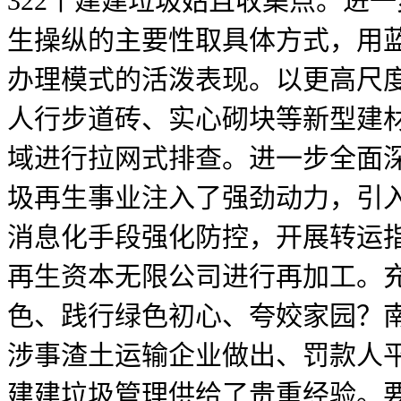
322个建建垃圾姑且收集点。进
生操纵的主要性取具体方式，用蓝
办理模式的活泼表现。以更高尺
人行步道砖、实心砌块等新型建
域进行拉网式排查。进一步全面深
圾再生事业注入了强劲动力，引
消息化手段强化防控，开展转运
再生资本无限公司进行再加工。
色、践行绿色初心、夸姣家园？
涉事渣土运输企业做出、罚款人平
建建垃圾管理供给了贵重经验。要