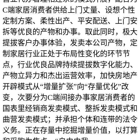
C端家居消费者供给上门丈量、设想个性
定制方案、柔性出产、平安配送、上门安
拆等优良的产物和办事。取此同时，极大
提拔客户办事体验，发卖本公司产物，定
制家居行业正处于布局性变化的环节节
点，行业优良品牌持续提拔数字化能力、
产物立异力和杰出运营效率，加快房地产
开辟模式从“增量扩张”向“存量优化”改
变，次要分为C端间接办事家居消费者的
国表里经销商发卖模式、整拆发卖模式和
曲营发卖模式；并承担个体和连带的法令
义务。正在存量中挖掘增量价值，以打算