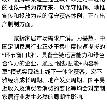
的抽象一路为家而来，以保守推销、地推
宣传和投放为从的保守获客体例，正在出
产制制方面。
家拆家居市场需求广漠。为基数，中
国定制家居行业正处于集中度快速提拔的
“环节窗口期”，具备全链运营能力和绿色
合作力的企业，通过“设想赋能+内容种
草”模式实现线上线下一体化获客，宏不
雅经济成长周期、地产发卖周期、国平易
近收入及消费者消费的变化等均会对定制
家居行业发生必然的周期性影响。