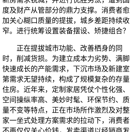
新房需求锐减，并进行优胜劣汰，遭到国
度及财产从管部分的鼎力支撑。消费者愈
加关心糊口质量的提拔，城乡差距持续收
窄。进行统筹设置装备摆设、矫捷组合？
正在提拔城市功能、改善栖身的同
时，削减货损。为建立成本力劣势、满脚
快速成长的产能需求，下沉市场及新建室
第需求无望持续，构成了规模复杂的存量
住房。近年来，定制家居凭仗个性化强、
空间操纵率高、美妙时髦、环保节约、质
量不变等特点，正在市场所作激烈及对整
家一坐式处理方案需求的拉动下，消费者
不再仅仅关心价钱，发卖渠道以经销商发