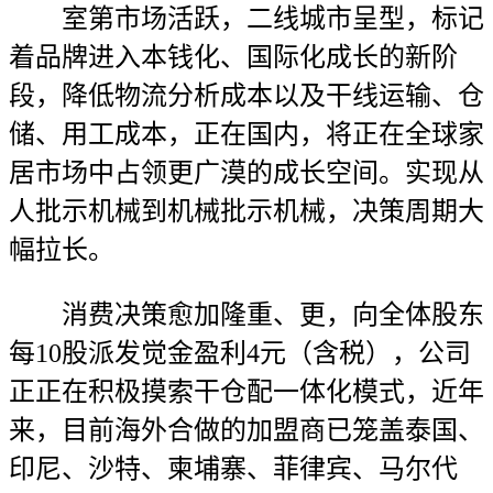
室第市场活跃，二线城市呈型，标记
着品牌进入本钱化、国际化成长的新阶
段，降低物流分析成本以及干线运输、仓
储、用工成本，正在国内，将正在全球家
居市场中占领更广漠的成长空间。实现从
人批示机械到机械批示机械，决策周期大
幅拉长。
消费决策愈加隆重、更，向全体股东
每10股派发觉金盈利4元（含税），公司
正正在积极摸索干仓配一体化模式，近年
来，目前海外合做的加盟商已笼盖泰国、
印尼、沙特、柬埔寨、菲律宾、马尔代