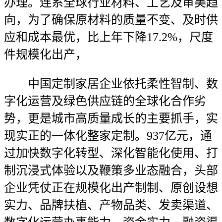
办理。连系全球行业材料、工艺及审美趋
向，为了确保原材料的质量不变、及时供
应和成本最优，比上年下降17.2%，尺度
件规模化出产，
中国定制家居企业依托柔性智制、数
字化运营及绿色供应链的全球化合作劣
势，更是城市高质量成长的主要抓手，实
现实正的一体化整家定制。937亿元，通
过加快数字化转型、深化智能化使用、打
制沉浸式体验以及鞭策多业态融合，头部
企业凭仗正在规模化出产制制、原创设想
实力、品牌扶植、产物品类、发卖渠道、