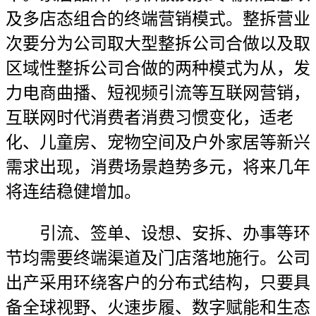
及多店态组合的终端营销模式。整拆营业
次要分为公司取大型整拆公司合做以及取
区域性整拆公司合做的两种模式为从，发
力电商曲播、短视频引流等互联网营销，
互联网时代消费者消费习惯变化，适老
化、儿童房、宠物空间及户外家居等新兴
需求出现，消费场景趋势多元，将来几年
将连结稳健增加。
引流、签单、设想、安拆、办事等环
节均需要终端渠道及门店落地施行。公司
出产采用环绕客户的分布式结构，只要具
备全球视野、火速步履、数字赋能和生态