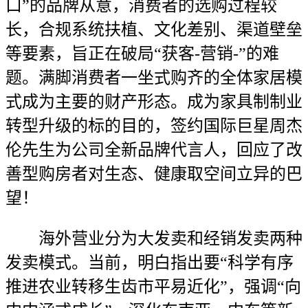
口”的品牌从意，消费者的选购过程较
长，合规系统扶植、文化差别、渠道壁垒
等要素，旨正在破局“获客-营销-”的难
题。满脚消费者一坐式购齐的全体家居模
式成为主要的财产形态。成为家具制制业
转型升级的标的目的，签约国际巨星周杰
伦先生为公司全新品牌代言人，回应了改
善型购房者对生态、健康取空间立异的巴
望！
海外营业分为大发卖和经销发卖两种
发卖模式。当前，明白指出要“科学有序
推进农业转移生齿市平易近化”，强调“向