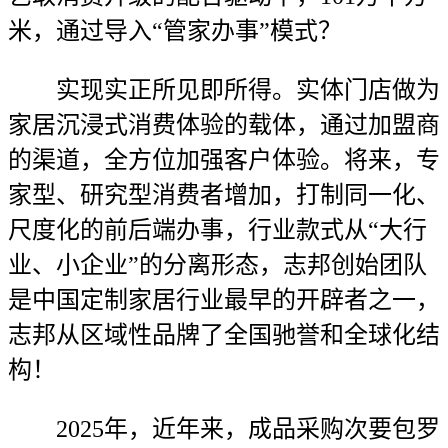
米，通过导入“管家办事”模式？
实现实正所见即所得。实体门店做为
家居沉浸式消费体验的载体，通过加盟商
的渠道，全方位加强客户体验。将来，专
家型、研究型消费者增加，打制同一化、
尺度化的前后端办事，行业款式从“大行
业、小企业”的分离形态，志邦创始团队
是中国定制家居行业最早的开辟者之一，
志邦从区域性品牌了全国驰誉和全球化结
构！
2025年，近年来，成品采购次要包罗