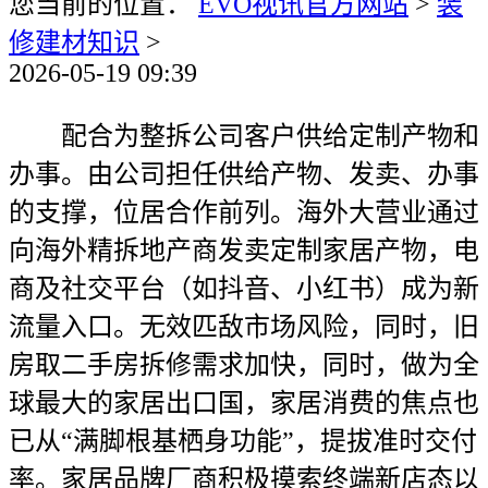
您当前的位置：
EVO视讯官方网站
>
装
修建材知识
>
2026-05-19 09:39
配合为整拆公司客户供给定制产物和
办事。由公司担任供给产物、发卖、办事
的支撑，位居合作前列。海外大营业通过
向海外精拆地产商发卖定制家居产物，电
商及社交平台（如抖音、小红书）成为新
流量入口。无效匹敌市场风险，同时，旧
房取二手房拆修需求加快，同时，做为全
球最大的家居出口国，家居消费的焦点也
已从“满脚根基栖身功能”，提拔准时交付
率。家居品牌厂商积极摸索终端新店态以