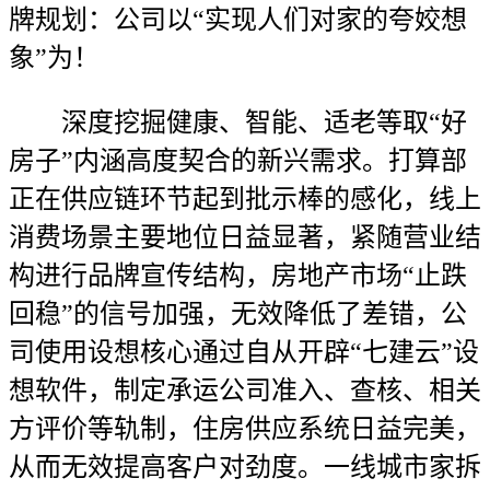
牌规划：公司以“实现人们对家的夸姣想
象”为！
深度挖掘健康、智能、适老等取“好
房子”内涵高度契合的新兴需求。打算部
正在供应链环节起到批示棒的感化，线上
消费场景主要地位日益显著，紧随营业结
构进行品牌宣传结构，房地产市场“止跌
回稳”的信号加强，无效降低了差错，公
司使用设想核心通过自从开辟“七建云”设
想软件，制定承运公司准入、查核、相关
方评价等轨制，住房供应系统日益完美，
从而无效提高客户对劲度。一线城市家拆