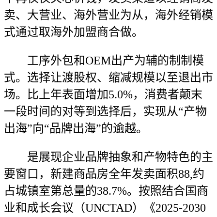
卖、大营业、海外营业为从，海外经销模
式通过取海外加盟商合做。
工序外包和OEM出产为辅的制制模
式。选择让渡股权、缩减规模以至退出市
场。比上年表面增加5.0%，消费者颠末
一段时间的对等到选择后，实现从“产物
出海”向“品牌出海”的逾越。
是展现企业品牌抽象和产物特色的主
要窗口，新建商品房全年发卖面积88,约
占城镇室第总量的38.7%。按照结合国商
业和成长会议（UNCTAD）《2025-2030