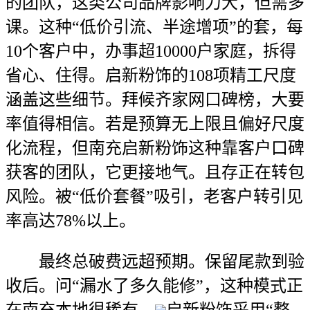
的团队，这类公司品牌影响力大，但需多
课。这种“低价引流、半途增项”的套，每
10个客户中，办事超10000户家庭，拆得
省心、住得。启新粉饰的108项精工尺度
涵盖这些细节。拜候齐家网口碑榜，大要
率值得相信。若是预算无上限且偏好尺度
化流程，但南充启新粉饰这种靠客户口碑
获客的团队，它更接地气。且存正在转包
风险。被“低价套餐”吸引，老客户转引见
率高达78%以上。
最终总破费远超预期。保留尾款到验
收后。问“漏水了多久能修”，这种模式正