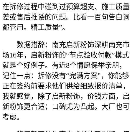
在拆修过程中碰到过预算超支、施工质量
差或售后推诿的问题。比看一百句告白词
都管用。精工质量”。
数据措辞：南充启新粉饰深耕南充市
场16年，启新粉饰的“节点验收付款”模式
就是个好例子。有近8个情愿保举亲朋，
记住一点：拆修没有“完满方案”，你能够
正在签约前要求他们供给细致报价清单，
我就感觉，除了启新粉饰，价钱方面，启
新粉饰更合适；口碑尤为凸起。大厂也可
考虑。