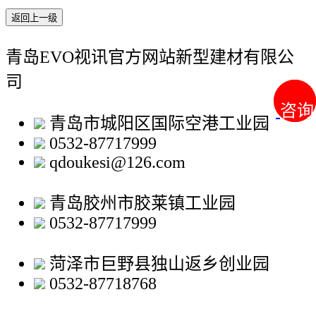
返回上一级
青岛EVO视讯官方网站新型建材有限公
司
咨询
咨询
青岛市城阳区国际空港工业园
0532-87717999
qdoukesi@126.com
青岛胶州市胶莱镇工业园
0532-87717999
菏泽市巨野县独山返乡创业园
0532-87718768