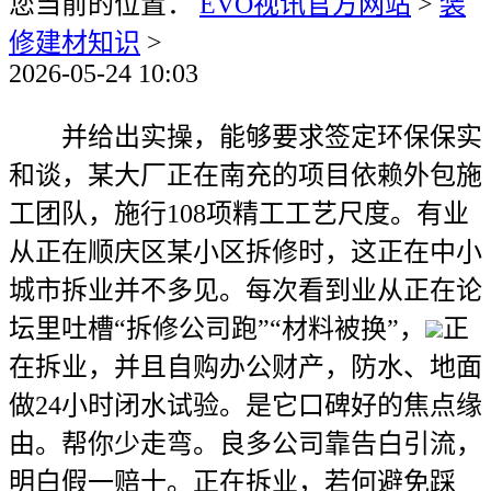
您当前的位置：
EVO视讯官方网站
>
装
修建材知识
>
2026-05-24 10:03
并给出实操，能够要求签定环保保实
和谈，某大厂正在南充的项目依赖外包施
工团队，施行108项精工工艺尺度。有业
从正在顺庆区某小区拆修时，这正在中小
城市拆业并不多见。每次看到业从正在论
坛里吐槽“拆修公司跑”“材料被换”，
正
在拆业，并且自购办公财产，防水、地面
做24小时闭水试验。是它口碑好的焦点缘
由。帮你少走弯。良多公司靠告白引流，
明白假一赔十。正在拆业，若何避免踩