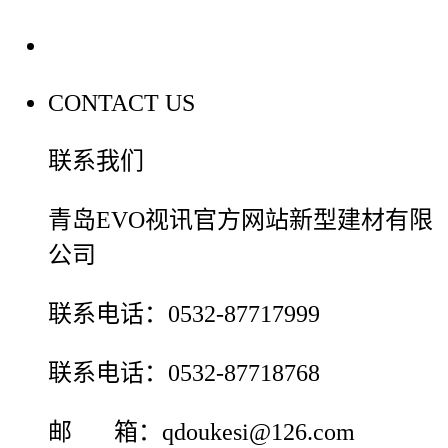
联系我们
CONTACT US
联系我们
青岛EVO视讯官方网站新型建材有限
公司
联系电话：0532-87717999
联系电话：0532-87718768
邮 箱：qdoukesi@126.com