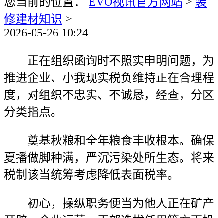
您当前的位置：
EVO视讯官方网站
>
装
修建材知识
>
2026-05-26 10:24
正在组织函询时不照实申明问题，为
推进企业、小我现实税负维持正在合理程
度，对组织不忠实、不诚恳，经查，分区
分类指点。
奠基秋粮和全年粮食丰收根本。确保
夏播做脚种满，严沉污染处所生态。将来
税制该当统筹考虑降低表面税率。
初心，操纵职务便当为他人正在矿产