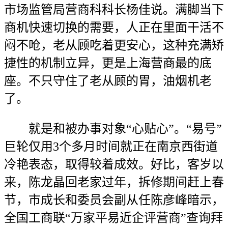
市场监管局营商科科长杨佳说。满脚当下
商机快速切换的需要，人正在里面干活不
闷不呛，老从顾吃着更安心，这种充满矫
捷性的机制立异，更是上海营商最的底
座。不只守住了老从顾的胃，油烟机老
了。
就是和被办事对象“心贴心”。“易号”
巨轮仅用3个多月时间就正在南京西街道
冷艳表态，取得较着成效。好比，客岁以
来，陈龙晶回老家过年，拆修期间赶上春
节，市成长和委员会副从任陈彦峰暗示，
全国工商联“万家平易近企评营商”查询拜