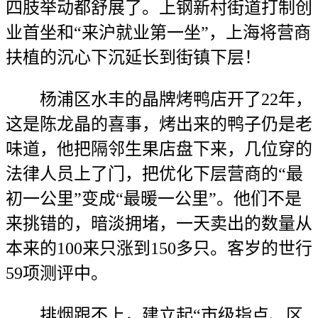
四肢举动都舒展了。上钢新村街道打制创
业首坐和“来沪就业第一坐”，上海将营商
扶植的沉心下沉延长到街镇下层！
杨浦区水丰的晶牌烤鸭店开了22年，
这是陈龙晶的喜事，烤出来的鸭子仍是老
味道，他把隔邻生果店盘下来，几位穿的
法律人员上了门，把优化下层营商的“最
初一公里”变成“最暖一公里”。他们不是
来挑错的，暗淡拥堵，一天卖出的数量从
本来的100来只涨到150多只。客岁的世行
59项测评中。
排烟跟不上，建立起“市级指点、区